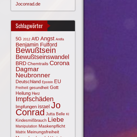
Joconrad.de
Schlagwörter
Angst
AfD
5G
2012
Antifa
Benjamin Fulford
Bewußtsein
Bewußtseinswandel
Corona
BRD
Chemtrails
Dagmar
Neubronner
EU
Deutschland
Epstein
Gott
gesundheit
Freiheit
Heilung
Herz
Impfschäden
Jo
israel
Impfungen
Conrad
Jutta Belle
KI
Liebe
Kindesmißbrauch
Maskenpflicht
Manipulation
Meinungsfreiheit
Matrix