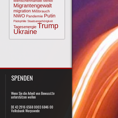
Menschenhandel
Merkel
Migrantengewalt
migration
Mißbrauch
NWO
Putin
Pandemie
Pädophilie
Staatsangehörigkeit
Trump
Tagesenergie
Ukraine
SPENDEN
Wenn Sie die Arbeit von Bewusst.tv
unterstützen wollen
DE 43 2916 6568 0003 6846 00
Volksbank Worpswede