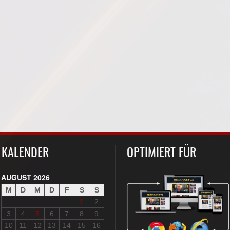
KALENDER
OPTIMIERT FÜR
AUGUST 2026
M
D
M
D
F
S
S
1
2
3
4
5
6
7
8
9
10
11
12
13
14
15
16