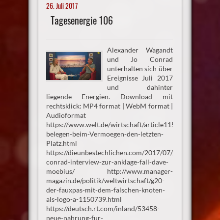
26. Juli 2017
Tagesenergie 106
Alexander Wagandt
und Jo Conrad
unterhalten sich über
Ereignisse Juli 2017
und dahinter
liegende Energien. Download mit
rechtsklick: MP4 format | WebM format |
Audioformat
https://www.welt.de/wirtschaft/article115143342/Deuts
belegen-beim-Vermoegen-den-letzten-
Platz.html
https://dieunbestechlichen.com/2017/07/jo-
conrad-interview-zur-anklage-fall-dave-
moebius/ http://www.manager-
magazin.de/politik/weltwirtschaft/g20-
der-fauxpas-mit-dem-falschen-knoten-
als-logo-a-1150739.html
https://deutsch.rt.com/inland/53458-
neue-nahrung-fur-