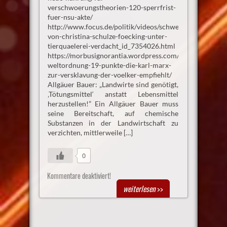
verschwoerungstheorien-120-sperrfrist-
fuer-nsu-akte/
http://www.focus.de/politik/videos/schweinemast-
von-christina-schulze-foecking-unter-
tierquaelerei-verdacht_id_7354026.html
https://morbusignorantia.wordpress.com/2016/08/26/ne
weltordnung-19-punkte-die-karl-marx-
zur-versklavung-der-voelker-empfiehlt/
Allgäuer Bauer: „Landwirte sind genötigt,
‚Tötungsmittel‘ anstatt Lebensmittel
herzustellen!” Ein Allgäuer Bauer muss
seine Bereitschaft, auf chemische
Substanzen in der Landwirtschaft zu
verzichten, mittlerweile […]
0
Kommentare deaktiviert!
weiterlesen
>>