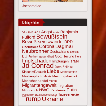
Joconrad.de
Schlagwörter
Angst
Benjamin
AfD
5G
2012
Antifa
Bewußtsein
Fulford
Bewußtseinswandel
BRD
Corona
Dagmar
Chemtrails
Neubronner
Deutschland
Epstein
EU
Gott
Heilung
gesundheit
Herz
Freiheit
Impfschäden
israel
Impfungen
Jo Conrad
Jutta Belle
KI
Liebe
Kindesmißbrauch
Manipulation
Maskenpflicht
Meinungsfreiheit
Matrix
Menschenhandel
Merkel
Migrantengewalt
migration
NWO
Putin
Mißbrauch
Pandemie
Tagesenergie
Pädophilie
Staatsangehörigkeit
Trump
Ukraine