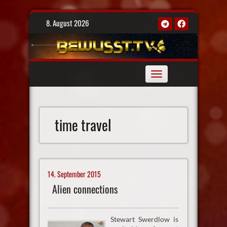
Skip
8. August 2026
to
content
Toggle
navigation
time travel
14. September 2015
Alien connections
Stewart Swerdlow is