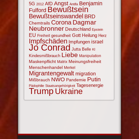
Angst
Benjamin
AfD
5G
2012
Antifa
Bewußtsein
Fulford
Bewußtseinswandel
BRD
Corona
Dagmar
Chemtrails
Neubronner
Deutschland
Epstein
EU
Gott
Heilung
gesundheit
Herz
Freiheit
Impfschäden
israel
Impfungen
Jo Conrad
Jutta Belle
KI
Liebe
Kindesmißbrauch
Manipulation
Maskenpflicht
Meinungsfreiheit
Matrix
Menschenhandel
Merkel
Migrantengewalt
migration
NWO
Putin
Mißbrauch
Pandemie
Tagesenergie
Pädophilie
Staatsangehörigkeit
Trump
Ukraine