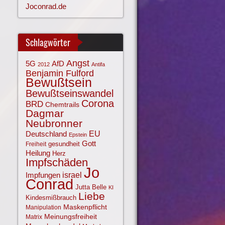
Joconrad.de
Schlagwörter
Angst
AfD
5G
2012
Antifa
Benjamin Fulford
Bewußtsein
Bewußtseinswandel
Corona
BRD
Chemtrails
Dagmar
Neubronner
EU
Deutschland
Epstein
Gott
gesundheit
Freiheit
Heilung
Herz
Impfschäden
Jo
israel
Impfungen
Conrad
Jutta Belle
KI
Liebe
Kindesmißbrauch
Maskenpflicht
Manipulation
Meinungsfreiheit
Matrix