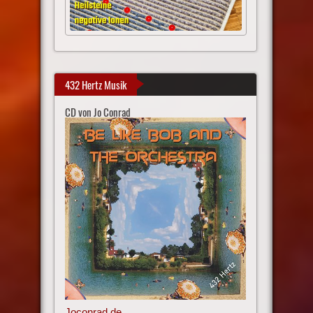
432 Hertz Musik
CD von Jo Conrad
Joconrad.de