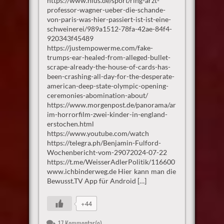
https://www.nius.de/sport/ring-arzt-
professor-wagner-ueber-die-schande-
von-paris-was-hier-passiert-ist-ist-eine-
schweinerei/989a1512-78fa-42ae-84f4-
920343f45489
https://justempowerme.com/fake-
trumps-ear-healed-from-alleged-bullet-
scrape-already-the-house-of-cards-has-
been-crashing-all-day-for-the-desperate-
american-deep-state-olympic-opening-
ceremonies-abomination-about/
https://www.morgenpost.de/panorama/article406905420
im-horrorfilm-zwei-kinder-in-england-
erstochen.html
https://www.youtube.com/watch
https://telegra.ph/Benjamin-Fulford-
Wochenbericht-vom-29072024-07-22
https://t.me/WeisserAdlerPolitik/1166001
www.ichbinderweg.de Hier kann man die
Bewusst.TV App für Android […]
+44
17 Kommentar(e)