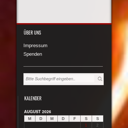
ÜBER UNS
Impressum
Spenden
KALENDER
AUGUST 2026
M
D
M
D
F
S
S
1
2