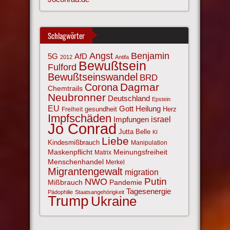
Schlagwörter
Angst
Benjamin
AfD
5G
2012
Antifa
Bewußtsein
Fulford
Bewußtseinswandel
BRD
Corona
Dagmar
Chemtrails
Neubronner
Deutschland
Epstein
EU
Gott
Heilung
gesundheit
Herz
Freiheit
Impfschäden
israel
Impfungen
Jo Conrad
Jutta Belle
KI
Liebe
Kindesmißbrauch
Manipulation
Maskenpflicht
Meinungsfreiheit
Matrix
Menschenhandel
Merkel
Migrantengewalt
migration
NWO
Putin
Mißbrauch
Pandemie
Tagesenergie
Pädophilie
Staatsangehörigkeit
Trump
Ukraine