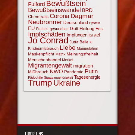
Bewußtsein
Fulford
Bewußtseinswandel
BRD
Corona
Dagmar
Chemtrails
Neubronner
Deutschland
Epstein
EU
Gott
Heilung
gesundheit
Herz
Freiheit
Impfschäden
israel
Impfungen
Jo Conrad
Jutta Belle
KI
Liebe
Kindesmißbrauch
Manipulation
Maskenpflicht
Meinungsfreiheit
Matrix
Menschenhandel
Merkel
Migrantengewalt
migration
NWO
Putin
Mißbrauch
Pandemie
Tagesenergie
Pädophilie
Staatsangehörigkeit
Trump
Ukraine
ÜBER UNS