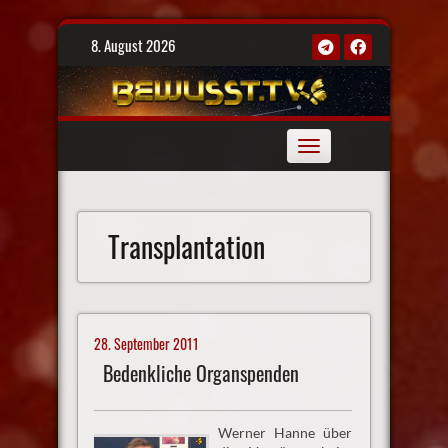
Skip
8. August 2026
to
content
Toggle
navigation
Transplantation
28. September 2011
Bedenkliche Organspenden
Werner Hanne über