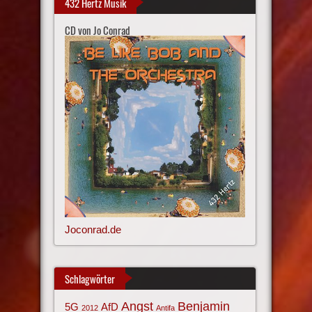
432 Hertz Musik
CD von Jo Conrad
Joconrad.de
Schlagwörter
Angst
Benjamin
AfD
5G
2012
Antifa