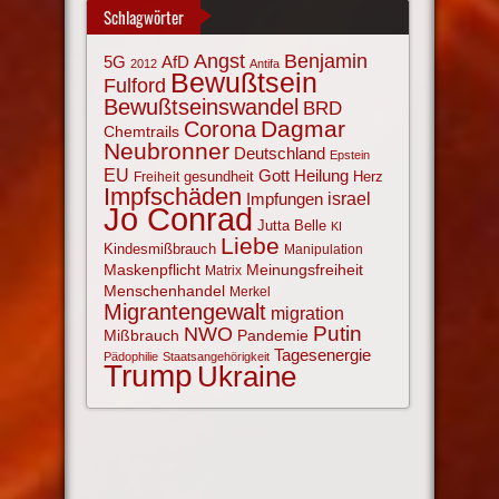
Schlagwörter
Angst
Benjamin
AfD
5G
2012
Antifa
Bewußtsein
Fulford
Bewußtseinswandel
BRD
Corona
Dagmar
Chemtrails
Neubronner
Deutschland
Epstein
EU
Gott
Heilung
gesundheit
Herz
Freiheit
Impfschäden
israel
Impfungen
Jo Conrad
Jutta Belle
KI
Liebe
Kindesmißbrauch
Manipulation
Maskenpflicht
Meinungsfreiheit
Matrix
Menschenhandel
Merkel
Migrantengewalt
migration
NWO
Putin
Mißbrauch
Pandemie
Tagesenergie
Pädophilie
Staatsangehörigkeit
Trump
Ukraine