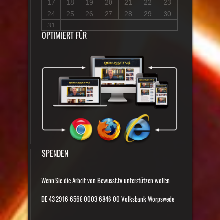
17
18
19
20
21
22
23
24
25
26
27
28
29
30
31
OPTIMIERT FÜR
SPENDEN
Wenn Sie die Arbeit von Bewusst.tv unterstützen wollen
DE 43 2916 6568 0003 6846 00 Volksbank Worpswede