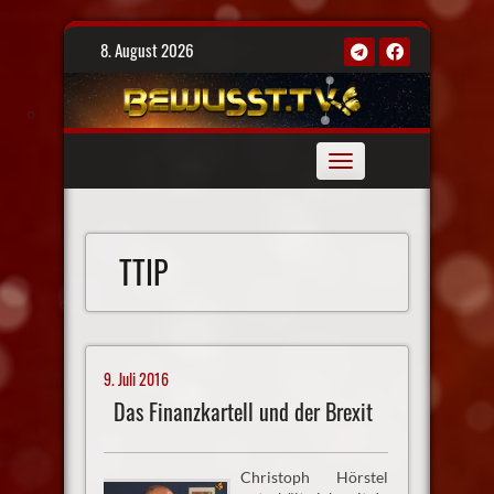
Skip
8. August 2026
to
content
Toggle
navigation
TTIP
9. Juli 2016
Das Finanzkartell und der Brexit
Christoph Hörstel