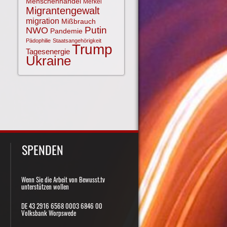
Menschenhandel
Merkel
Migrantengewalt
migration
Mißbrauch
NWO
Putin
Pandemie
Pädophilie
Staatsangehörigkeit
Trump
Tagesenergie
Ukraine
SPENDEN
Wenn Sie die Arbeit von Bewusst.tv
unterstützen wollen
DE 43 2916 6568 0003 6846 00
Volksbank Worpswede