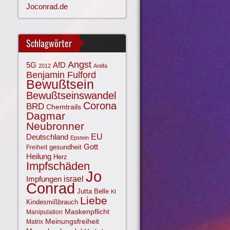
Joconrad.de
Schlagwörter
Angst
AfD
5G
2012
Antifa
Benjamin Fulford
Bewußtsein
Bewußtseinswandel
Corona
BRD
Chemtrails
Dagmar
Neubronner
EU
Deutschland
Epstein
Gott
gesundheit
Freiheit
Heilung
Herz
Impfschäden
Jo
israel
Impfungen
Conrad
Jutta Belle
KI
Liebe
Kindesmißbrauch
Maskenpflicht
Manipulation
Meinungsfreiheit
Matrix