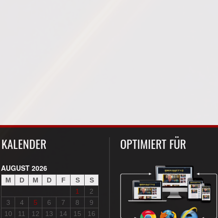
KALENDER
OPTIMIERT FÜR
AUGUST 2026
M
D
M
D
F
S
S
1
2
3
4
5
6
7
8
9
10
11
12
13
14
15
16