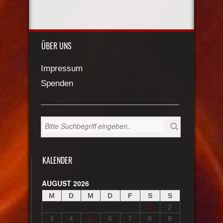
ÜBER UNS
Impressum
Spenden
KALENDER
AUGUST 2026
M
D
M
D
F
S
S
1
2
3
4
5
6
7
8
9