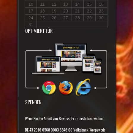
10
11
12
13
14
15
16
17
18
19
20
21
22
23
24
25
26
27
28
29
30
31
OPTIMIERT FÜR
SPENDEN
Wenn Sie die Arbeit von Bewusst.tv unterstützen wollen
DE 43 2916 6568 0003 6846 00 Volksbank Worpswede