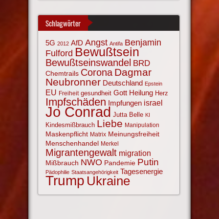
Schlagwörter
Angst
Benjamin
AfD
5G
2012
Antifa
Bewußtsein
Fulford
Bewußtseinswandel
BRD
Corona
Dagmar
Chemtrails
Neubronner
Deutschland
Epstein
EU
Gott
Heilung
gesundheit
Herz
Freiheit
Impfschäden
israel
Impfungen
Jo Conrad
Jutta Belle
KI
Liebe
Kindesmißbrauch
Manipulation
Maskenpflicht
Meinungsfreiheit
Matrix
Menschenhandel
Merkel
Migrantengewalt
migration
NWO
Putin
Mißbrauch
Pandemie
Tagesenergie
Pädophilie
Staatsangehörigkeit
Trump
Ukraine