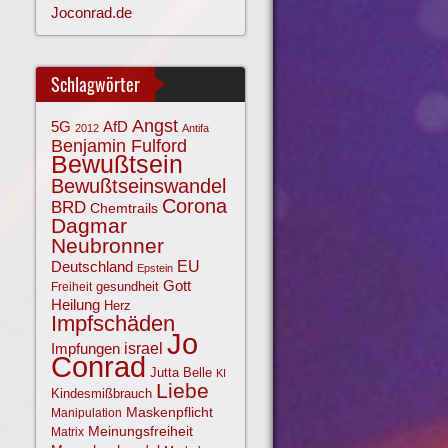
Joconrad.de
Schlagwörter
Angst
AfD
5G
2012
Antifa
Benjamin Fulford
Bewußtsein
Bewußtseinswandel
Corona
BRD
Chemtrails
Dagmar
Neubronner
EU
Deutschland
Epstein
Gott
gesundheit
Freiheit
Heilung
Herz
Impfschäden
Jo
israel
Impfungen
Conrad
Jutta Belle
KI
Liebe
Kindesmißbrauch
Maskenpflicht
Manipulation
Meinungsfreiheit
Matrix