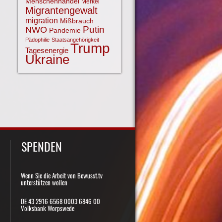
Menschenhandel
Merkel
Migrantengewalt
migration
Mißbrauch
NWO
Putin
Pandemie
Pädophilie
Staatsangehörigkeit
Trump
Tagesenergie
Ukraine
SPENDEN
Wenn Sie die Arbeit von Bewusst.tv
unterstützen wollen
DE 43 2916 6568 0003 6846 00
Volksbank Worpswede