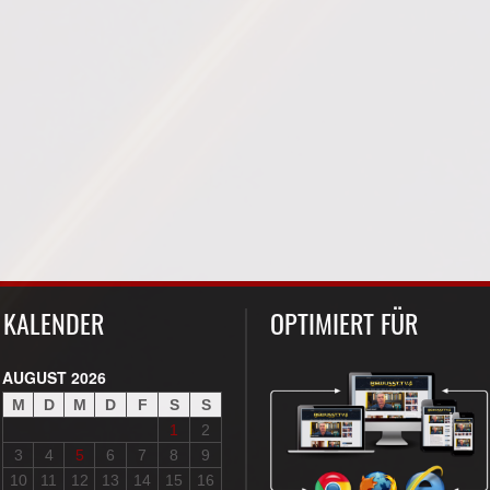
KALENDER
OPTIMIERT FÜR
AUGUST 2026
M
D
M
D
F
S
S
1
2
3
4
5
6
7
8
9
10
11
12
13
14
15
16