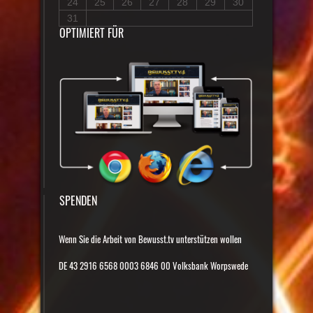
24
25
26
27
28
29
30
31
OPTIMIERT FÜR
SPENDEN
Wenn Sie die Arbeit von Bewusst.tv unterstützen wollen
DE 43 2916 6568 0003 6846 00 Volksbank Worpswede