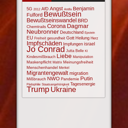
Angst
Benjamin
AfD
5G
2012
Antifa
Bewußtsein
Fulford
Bewußtseinswandel
BRD
Corona
Dagmar
Chemtrails
Neubronner
Deutschland
Epstein
EU
Gott
Heilung
gesundheit
Herz
Freiheit
Impfschäden
israel
Impfungen
Jo Conrad
Jutta Belle
KI
Liebe
Kindesmißbrauch
Manipulation
Maskenpflicht
Meinungsfreiheit
Matrix
Menschenhandel
Merkel
Migrantengewalt
migration
NWO
Putin
Mißbrauch
Pandemie
Tagesenergie
Pädophilie
Staatsangehörigkeit
Trump
Ukraine