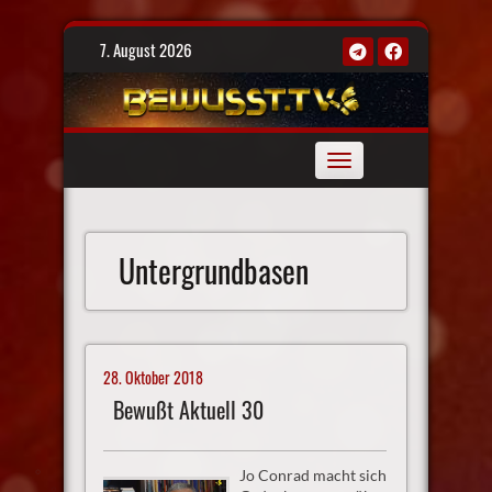
Skip
7. August 2026
to
content
Toggle
navigation
Untergrundbasen
28. Oktober 2018
Bewußt Aktuell 30
Jo Conrad macht sich