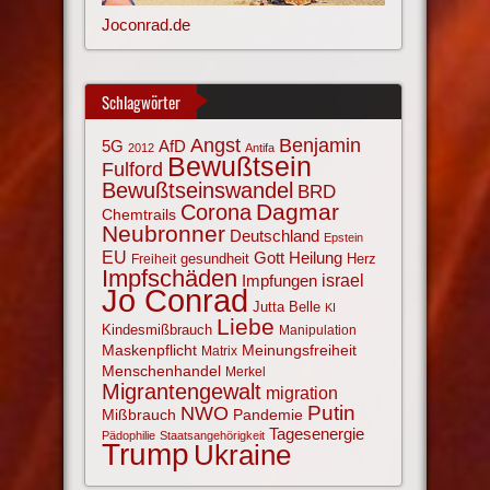
Joconrad.de
Schlagwörter
Angst
Benjamin
AfD
5G
2012
Antifa
Bewußtsein
Fulford
Bewußtseinswandel
BRD
Corona
Dagmar
Chemtrails
Neubronner
Deutschland
Epstein
EU
Gott
Heilung
gesundheit
Herz
Freiheit
Impfschäden
israel
Impfungen
Jo Conrad
Jutta Belle
KI
Liebe
Kindesmißbrauch
Manipulation
Maskenpflicht
Meinungsfreiheit
Matrix
Menschenhandel
Merkel
Migrantengewalt
migration
NWO
Putin
Mißbrauch
Pandemie
Tagesenergie
Pädophilie
Staatsangehörigkeit
Trump
Ukraine