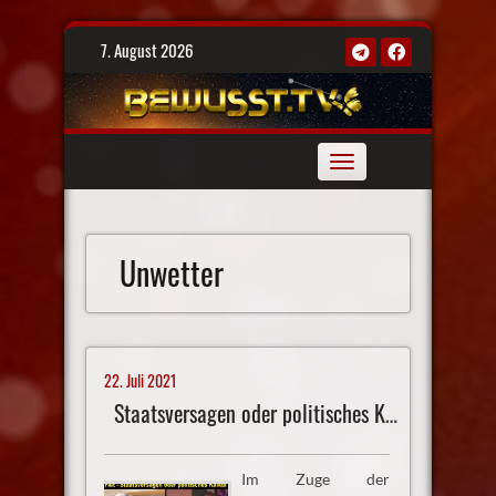
Skip
7. August 2026
to
content
Toggle
navigation
Unwetter
22. Juli 2021
Staatsversagen oder politisches Kalkül?
Im Zuge der