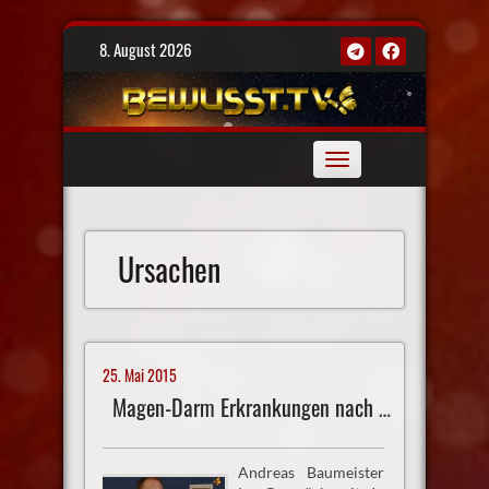
Skip
8. August 2026
to
content
Toggle
navigation
Ursachen
25. Mai 2015
Magen-Darm Erkrankungen nach der Neuen Medizin
Andreas Baumeister