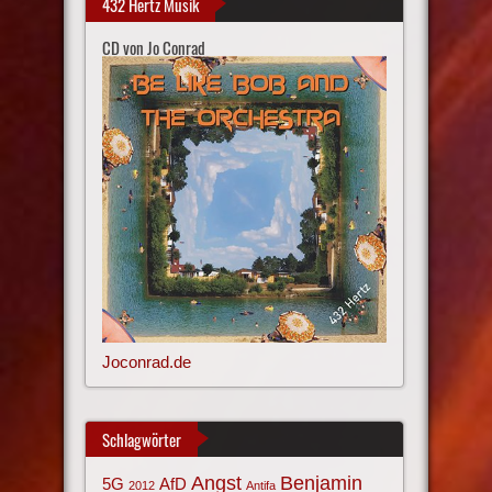
432 Hertz Musik
CD von Jo Conrad
Joconrad.de
Schlagwörter
Angst
Benjamin
AfD
5G
2012
Antifa