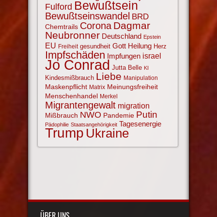
Bewußtsein
Fulford
Bewußtseinswandel
BRD
Corona
Dagmar
Chemtrails
Neubronner
Deutschland
Epstein
EU
Gott
Heilung
gesundheit
Herz
Freiheit
Impfschäden
israel
Impfungen
Jo Conrad
Jutta Belle
KI
Liebe
Kindesmißbrauch
Manipulation
Maskenpflicht
Meinungsfreiheit
Matrix
Menschenhandel
Merkel
Migrantengewalt
migration
NWO
Putin
Mißbrauch
Pandemie
Tagesenergie
Pädophilie
Staatsangehörigkeit
Trump
Ukraine
ÜBER UNS