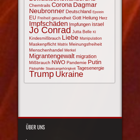
Corona
Dagmar
Chemtrails
Neubronner
Deutschland
Epstein
EU
Gott
Heilung
gesundheit
Herz
Freiheit
Impfschäden
israel
Impfungen
Jo Conrad
Jutta Belle
KI
Liebe
Kindesmißbrauch
Manipulation
Maskenpflicht
Meinungsfreiheit
Matrix
Menschenhandel
Merkel
Migrantengewalt
migration
NWO
Putin
Mißbrauch
Pandemie
Tagesenergie
Pädophilie
Staatsangehörigkeit
Trump
Ukraine
ÜBER UNS