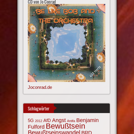
CD von Jo Conrad
Joconrad.de
Schlagwörter
Angst
Benjamin
AfD
5G
2012
Antifa
Bewußtsein
Fulford
Bewußtseinswandel
BRD