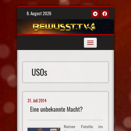
Skip
8. August 2026
to
content
Toggle
navigation
USOs
31. Juli 2014
Eine unbekannte Macht?
Reiner Feistle im