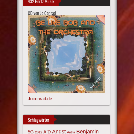
432 Hertz Musik
CD von Jo Conrad
Joconrad.de
Schlagwörter
Angst
Benjamin
AfD
5G
2012
Antifa