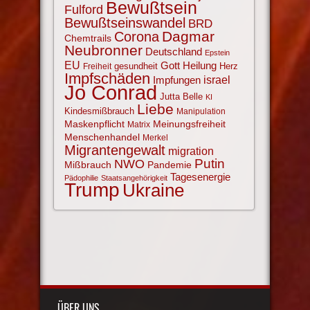
Bewußtsein
Fulford
Bewußtseinswandel
BRD
Corona
Dagmar
Chemtrails
Neubronner
Deutschland
Epstein
EU
Gott
Heilung
gesundheit
Herz
Freiheit
Impfschäden
israel
Impfungen
Jo Conrad
Jutta Belle
KI
Liebe
Kindesmißbrauch
Manipulation
Maskenpflicht
Meinungsfreiheit
Matrix
Menschenhandel
Merkel
Migrantengewalt
migration
NWO
Putin
Mißbrauch
Pandemie
Tagesenergie
Pädophilie
Staatsangehörigkeit
Trump
Ukraine
ÜBER UNS