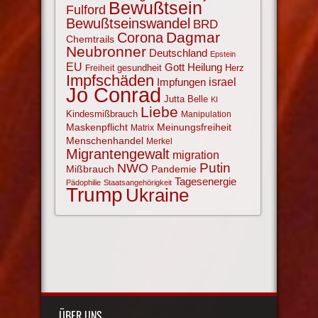
Bewußtsein
Fulford
Bewußtseinswandel
BRD
Corona
Dagmar
Chemtrails
Neubronner
Deutschland
Epstein
EU
Gott
Heilung
gesundheit
Herz
Freiheit
Impfschäden
israel
Impfungen
Jo Conrad
Jutta Belle
KI
Liebe
Kindesmißbrauch
Manipulation
Maskenpflicht
Meinungsfreiheit
Matrix
Menschenhandel
Merkel
Migrantengewalt
migration
NWO
Putin
Mißbrauch
Pandemie
Tagesenergie
Pädophilie
Staatsangehörigkeit
Trump
Ukraine
ÜBER UNS