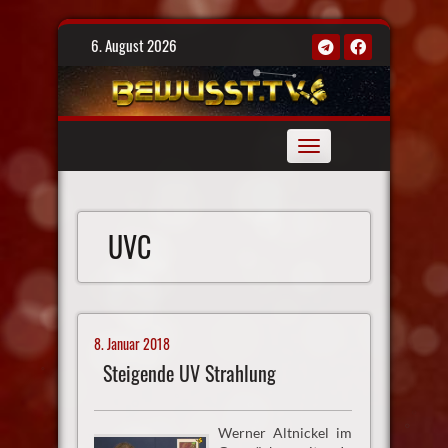
Skip
6. August 2026
to
content
Toggle
navigation
UVC
8. Januar 2018
Steigende UV Strahlung
Werner Altnickel im