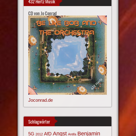
432 Hertz Musik
CD von Jo Conrad
Joconrad.de
Schlagwörter
Angst
Benjamin
AfD
5G
2012
Antifa