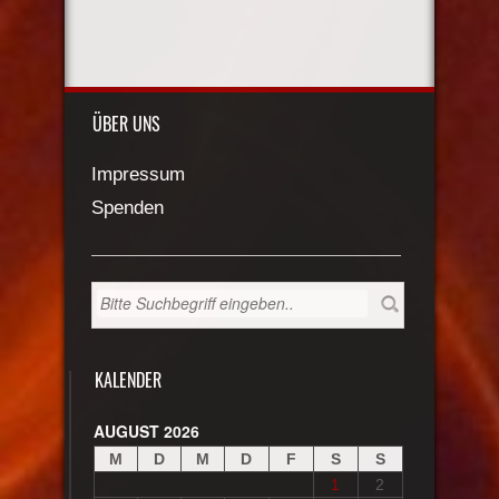
ÜBER UNS
Impressum
Spenden
KALENDER
AUGUST 2026
M
D
M
D
F
S
S
1
2