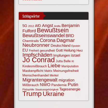
Schlagwörter
Angst
Benjamin
AfD
5G
2012
Antifa
Bewußtsein
Fulford
Bewußtseinswandel
BRD
Corona
Dagmar
Chemtrails
Neubronner
Deutschland
Epstein
EU
Gott
Heilung
gesundheit
Herz
Freiheit
Impfschäden
israel
Impfungen
Jo Conrad
Jutta Belle
KI
Liebe
Kindesmißbrauch
Manipulation
Maskenpflicht
Meinungsfreiheit
Matrix
Menschenhandel
Merkel
Migrantengewalt
migration
NWO
Putin
Mißbrauch
Pandemie
Tagesenergie
Pädophilie
Staatsangehörigkeit
Trump
Ukraine