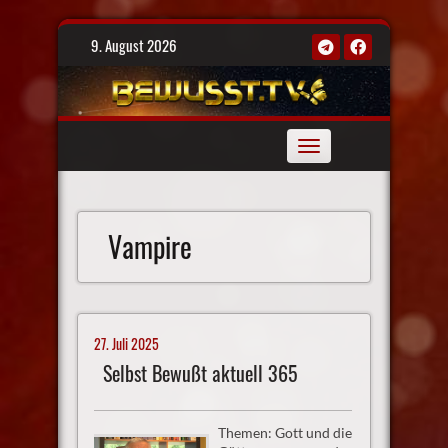
Skip
9. August 2026
to
content
Toggle
navigation
Vampire
27. Juli 2025
Selbst Bewußt aktuell 365
Themen: Gott und die