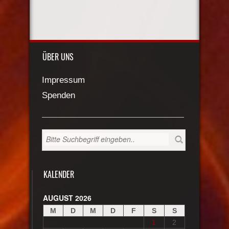
ÜBER UNS
Impressum
Spenden
KALENDER
AUGUST 2026
M
D
M
D
F
S
S
1
2