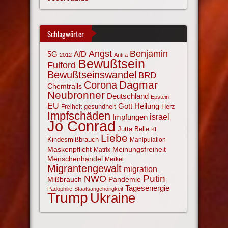
Schlagwörter
Angst
Benjamin
AfD
5G
2012
Antifa
Bewußtsein
Fulford
Bewußtseinswandel
BRD
Corona
Dagmar
Chemtrails
Neubronner
Deutschland
Epstein
EU
Gott
Heilung
gesundheit
Herz
Freiheit
Impfschäden
israel
Impfungen
Jo Conrad
Jutta Belle
KI
Liebe
Kindesmißbrauch
Manipulation
Maskenpflicht
Meinungsfreiheit
Matrix
Menschenhandel
Merkel
Migrantengewalt
migration
NWO
Putin
Mißbrauch
Pandemie
Tagesenergie
Pädophilie
Staatsangehörigkeit
Trump
Ukraine