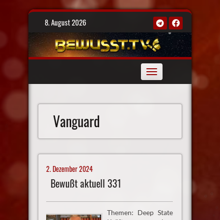
Skip
8. August 2026
to
content
Toggle
navigation
Vanguard
2. Dezember 2024
Bewußt aktuell 331
Themen: Deep State