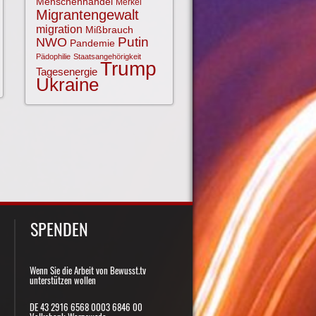
Menschenhandel
Merkel
Migrantengewalt
migration
Mißbrauch
NWO
Putin
Pandemie
Pädophilie
Staatsangehörigkeit
Trump
Tagesenergie
Ukraine
SPENDEN
Wenn Sie die Arbeit von Bewusst.tv
unterstützen wollen
DE 43 2916 6568 0003 6846 00