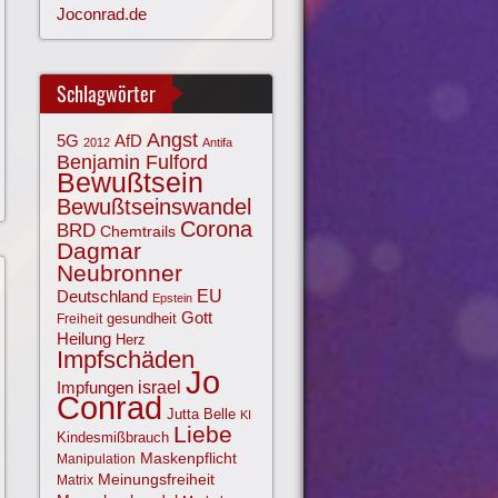
Joconrad.de
Schlagwörter
Angst
AfD
5G
2012
Antifa
Benjamin Fulford
Bewußtsein
Bewußtseinswandel
Corona
BRD
Chemtrails
Dagmar
Neubronner
EU
Deutschland
Epstein
Gott
gesundheit
Freiheit
Heilung
Herz
Impfschäden
Jo
israel
Impfungen
Conrad
Jutta Belle
KI
Liebe
Kindesmißbrauch
Maskenpflicht
Manipulation
Meinungsfreiheit
Matrix