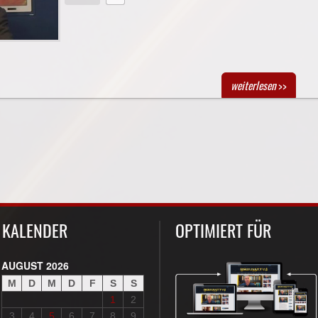
weiterlesen
>>
KALENDER
OPTIMIERT FÜR
AUGUST 2026
M
D
M
D
F
S
S
1
2
3
4
5
6
7
8
9