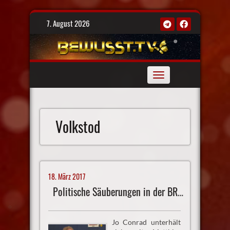
Skip
7. August 2026
to
content
Toggle
navigation
Volkstod
18. März 2017
Politische Säuberungen in der BRD?
Jo Conrad unterhält