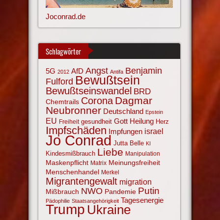
Joconrad.de
Schlagwörter
Angst
Benjamin
AfD
5G
2012
Antifa
Bewußtsein
Fulford
Bewußtseinswandel
BRD
Corona
Dagmar
Chemtrails
Neubronner
Deutschland
Epstein
EU
Gott
Heilung
gesundheit
Herz
Freiheit
Impfschäden
israel
Impfungen
Jo Conrad
Jutta Belle
KI
Liebe
Kindesmißbrauch
Manipulation
Maskenpflicht
Meinungsfreiheit
Matrix
Menschenhandel
Merkel
Migrantengewalt
migration
NWO
Putin
Mißbrauch
Pandemie
Tagesenergie
Pädophilie
Staatsangehörigkeit
Trump
Ukraine