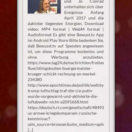
und Jo Conrad
unterhalten sich über
Ereignisse Anfang
April 2017 und die
dahinter liegenden Energien. Download
video: MP4 format | WebM format |
Audioformat Es gibt eine Bewust.tv App
im Android Play Store Bitte bedenken Sie,
daß Bewusst.tv auf Spenden angewiesen
ist, um diese Programme kostenlos und
ohne Werbung anzubieten.
https://www.tag24.de/nachrichten/freiberg-
fluechtlingskosten-buergermeister-
krueger-schickt-rechnung-an-merkel-
234380
http://www.epochtimes.de/politik/welt/syrien-
trump-luftschlag-traf-die-cia-putin-
wurde-vorgewarnt-und-aktivierte-die-
luftabwehr-nicht-a2091668.html
https://deutsch.rt.com/gesellschaft/48493-
us-armee-kriegskomparsen-russische-
kenntnisse/?
utm_source=browser&utm_medium=aplication_chrom
[…]