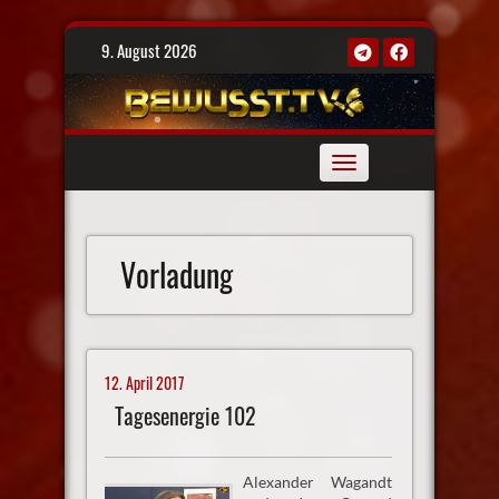
Skip
9. August 2026
to
content
Toggle
navigation
Vorladung
12. April 2017
Tagesenergie 102
Alexander Wagandt