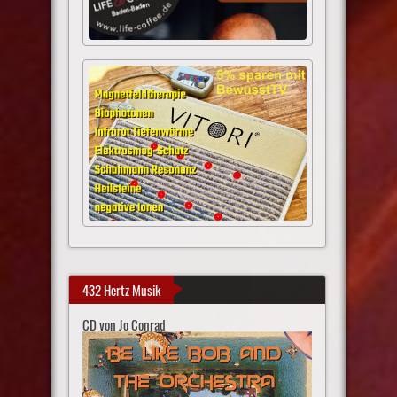
432 Hertz Musik
CD von Jo Conrad