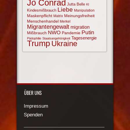
Jo Conrad
Jutta Belle
KI
Liebe
Kindesmißbrauch
Manipulation
Maskenpflicht
Meinungsfreiheit
Matrix
Menschenhandel
Merkel
Migrantengewalt
migration
NWO
Putin
Mißbrauch
Pandemie
Tagesenergie
Pädophilie
Staatsangehörigkeit
Trump
Ukraine
ÜBER UNS
Impressum
Spenden