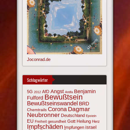
Joconrad.de
Schlagwörter
Angst
Benjamin
AfD
5G
2012
Antifa
Bewußtsein
Fulford
Bewußtseinswandel
BRD
Corona
Dagmar
Chemtrails
Neubronner
Deutschland
Epstein
EU
Gott
Heilung
gesundheit
Herz
Freiheit
Impfschäden
israel
Impfungen