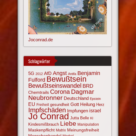
Joconrad.de
Schlagwörter
Angst
Benjamin
AfD
5G
2012
Antifa
Bewußtsein
Fulford
Bewußtseinswandel
BRD
Corona
Dagmar
Chemtrails
Neubronner
Deutschland
Epstein
EU
Gott
Heilung
gesundheit
Herz
Freiheit
Impfschäden
israel
Impfungen
Jo Conrad
Jutta Belle
KI
Liebe
Kindesmißbrauch
Manipulation
Maskenpflicht
Meinungsfreiheit
Matrix
Menschenhandel