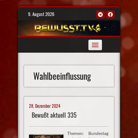
Skip
9. August 2026
to
content
Toggle
navigation
Wahlbeeinflussung
28. Dezember 2024
Bewußt aktuell 335
Themen: Bundestag