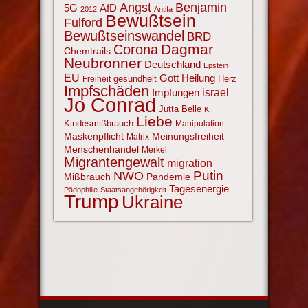
Angst
Benjamin
AfD
5G
2012
Antifa
Bewußtsein
Fulford
Bewußtseinswandel
BRD
Corona
Dagmar
Chemtrails
Neubronner
Deutschland
Epstein
EU
Gott
Heilung
gesundheit
Herz
Freiheit
Impfschäden
israel
Impfungen
Jo Conrad
Jutta Belle
KI
Liebe
Kindesmißbrauch
Manipulation
Maskenpflicht
Meinungsfreiheit
Matrix
Menschenhandel
Merkel
Migrantengewalt
migration
NWO
Putin
Mißbrauch
Pandemie
Tagesenergie
Pädophilie
Staatsangehörigkeit
Trump
Ukraine