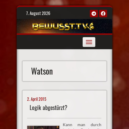
Skip
7. August 2026
to
content
Toggle
navigation
Watson
2. April 2015
Logik abgestürzt?
Kann man durch