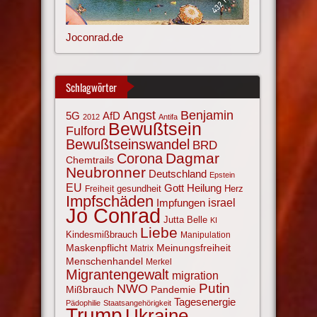
Joconrad.de
Schlagwörter
Angst
Benjamin
AfD
5G
2012
Antifa
Bewußtsein
Fulford
Bewußtseinswandel
BRD
Corona
Dagmar
Chemtrails
Neubronner
Deutschland
Epstein
EU
Gott
Heilung
gesundheit
Herz
Freiheit
Impfschäden
israel
Impfungen
Jo Conrad
Jutta Belle
KI
Liebe
Kindesmißbrauch
Manipulation
Maskenpflicht
Meinungsfreiheit
Matrix
Menschenhandel
Merkel
Migrantengewalt
migration
NWO
Putin
Mißbrauch
Pandemie
Tagesenergie
Pädophilie
Staatsangehörigkeit
Trump
Ukraine