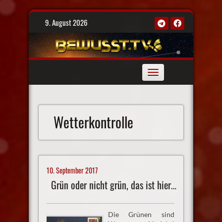
Skip
9. August 2026
to
content
Toggle
navigation
Wetterkontrolle
10. September 2017
Grün oder nicht grün, das ist hier die Frage
Die Grünen sind