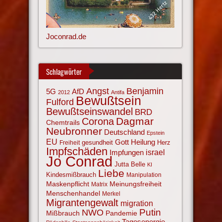
Joconrad.de
Schlagwörter
Angst
Benjamin
AfD
5G
2012
Antifa
Bewußtsein
Fulford
Bewußtseinswandel
BRD
Corona
Dagmar
Chemtrails
Neubronner
Deutschland
Epstein
EU
Gott
Heilung
gesundheit
Herz
Freiheit
Impfschäden
israel
Impfungen
Jo Conrad
Jutta Belle
KI
Liebe
Kindesmißbrauch
Manipulation
Maskenpflicht
Meinungsfreiheit
Matrix
Menschenhandel
Merkel
Migrantengewalt
migration
NWO
Putin
Mißbrauch
Pandemie
Tagesenergie