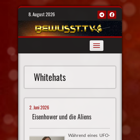
Skip
8. August 2026
to
content
Toggle
navigation
Whitehats
2. Juni 2026
Eisenhower und die Aliens
Während eines UFO-