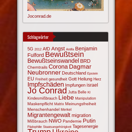
Joconrad.de
Schlagwörter
Angst
Benjamin
AfD
5G
2012
Antifa
Bewußtsein
Fulford
Bewußtseinswandel
BRD
Corona
Dagmar
Chemtrails
Neubronner
Deutschland
Epstein
EU
Gott
Heilung
gesundheit
Herz
Freiheit
Impfschäden
israel
Impfungen
Jo Conrad
Jutta Belle
KI
Liebe
Kindesmißbrauch
Manipulation
Maskenpflicht
Meinungsfreiheit
Matrix
Menschenhandel
Merkel
Migrantengewalt
migration
NWO
Putin
Mißbrauch
Pandemie
Tagesenergie
Pädophilie
Staatsangehörigkeit
Trump