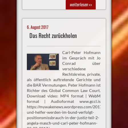
weiterlesen
>>
6. August 2017
Das Recht zurückholen
Carl-Peter Hofmann
im Gespräch mit Jo
Conrad über
verschiedene
Rechtskreise, private,
als öffentlich auftretende Gerichte und
die BAR Vermutungen. Peter Hofmann ist
Richter des Global Common Law Court.
Download video: MP4 format | WebM
format | Audioformat www.gccl.is
https://mywakenews.wordpress.com/2017/08/02/aufklar
und-helfer-werden-im-bund-verfolgt-
positionsmissbrauch-in-der-justiz-teil-2-
angela-masch-und-carl-peter-hofmann-