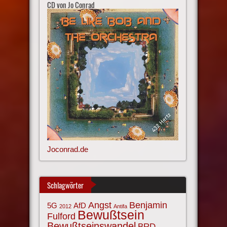
CD von Jo Conrad
Joconrad.de
Schlagwörter
Angst
Benjamin
AfD
5G
2012
Antifa
Bewußtsein
Fulford
Bewußtseinswandel
BRD