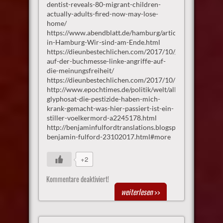
dentist-reveals-80-migrant-children-
actually-adults-fired-now-may-lose-
home/
https://www.abendblatt.de/hamburg/article212236609/Kr
in-Hamburg-Wir-sind-am-Ende.html
https://dieunbestechlichen.com/2017/10/gewalt-
auf-der-buchmesse-linke-angriffe-auf-
die-meinungsfreiheit/
https://dieunbestechlichen.com/2017/10/fakebook/
http://www.epochtimes.de/politik/welt/allestoeter-
glyphosat-die-pestizide-haben-mich-
krank-gemacht-was-hier-passiert-ist-ein-
stiller-voelkermord-a2245178.html
http://benjaminfulfordtranslations.blogspot.de/2017/10/
benjamin-fulford-23102017.html#more
+2
Kommentare deaktiviert!
weiterlesen
>>