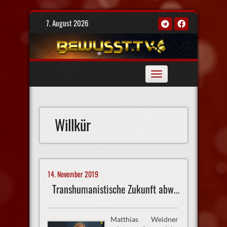
Skip
7. August 2026
to
content
Toggle
navigation
Willkür
14. November 2019
Transhumanistische Zukunft abwenden
Matthias Weidner