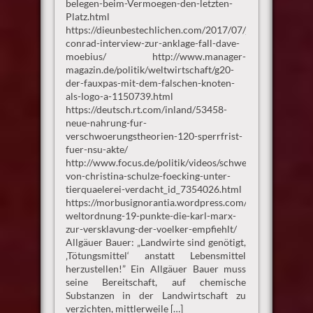
belegen-beim-Vermoegen-den-letzten-
Platz.html
https://dieunbestechlichen.com/2017/07/jo-
conrad-interview-zur-anklage-fall-dave-
moebius/ http://www.manager-
magazin.de/politik/weltwirtschaft/g20-
der-fauxpas-mit-dem-falschen-knoten-
als-logo-a-1150739.html
https://deutsch.rt.com/inland/53458-
neue-nahrung-fur-
verschwoerungstheorien-120-sperrfrist-
fuer-nsu-akte/
http://www.focus.de/politik/videos/schweinemast-
von-christina-schulze-foecking-unter-
tierquaelerei-verdacht_id_7354026.html
https://morbusignorantia.wordpress.com/2016/08/26/ne
weltordnung-19-punkte-die-karl-marx-
zur-versklavung-der-voelker-empfiehlt/
Allgäuer Bauer: „Landwirte sind genötigt,
‚Tötungsmittel‘ anstatt Lebensmittel
herzustellen!” Ein Allgäuer Bauer muss
seine Bereitschaft, auf chemische
Substanzen in der Landwirtschaft zu
verzichten, mittlerweile […]