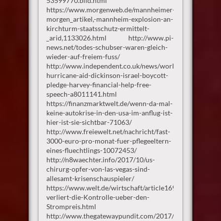
53599770.bild.html
https://www.morgenweb.de/mannheimer-
morgen_artikel,-mannheim-explosion-an-
kirchturm-staatsschutz-ermittelt-
_arid,1133026.html http://www.pi-
news.net/todes-schubser-waren-gleich-
wieder-auf-freiem-fuss/
http://www.independent.co.uk/news/world/americas/tex
hurricane-aid-dickinson-israel-boycott-
pledge-harvey-financial-help-free-
speech-a8011141.html
https://finanzmarktwelt.de/wenn-da-mal-
keine-autokrise-in-den-usa-im-anflug-ist-
hier-ist-sie-sichtbar-71063/
http://www.freiewelt.net/nachricht/fast-
3000-euro-pro-monat-fuer-pflegeeltern-
eines-fluechtlings-10072453/
http://n8waechter.info/2017/10/us-
chirurg-opfer-von-las-vegas-sind-
allesamt-krisenschauspieler/
https://www.welt.de/wirtschaft/article169420266/Deuts
verliert-die-Kontrolle-ueber-den-
Strompreis.html
http://www.thegatewaypundit.com/2017/10/swedish-