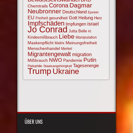
Corona
Dagmar
Chemtrails
Neubronner
Deutschland
Epstein
EU
Gott
Heilung
gesundheit
Herz
Freiheit
Impfschäden
israel
Impfungen
Jo Conrad
Jutta Belle
KI
Liebe
Kindesmißbrauch
Manipulation
Maskenpflicht
Meinungsfreiheit
Matrix
Menschenhandel
Merkel
Migrantengewalt
migration
NWO
Putin
Mißbrauch
Pandemie
Tagesenergie
Pädophilie
Staatsangehörigkeit
Trump
Ukraine
ÜBER UNS