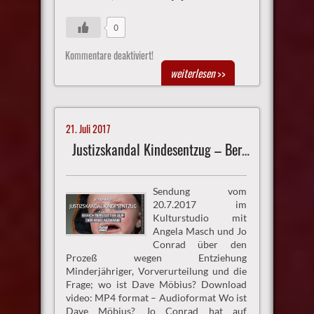
0
Kommentare deaktiviert!
weiterlesen
>>
21. Juli 2017
Justizskandal Kindesentzug – Berichterstatter auf der Anklagebank
Sendung vom
20.7.2017 im
Kulturstudio mit
Angela Masch und Jo
Conrad über den
Prozeß wegen Entziehung
Minderjähriger, Vorverurteilung und die
Frage; wo ist Dave Möbius? Download
video: MP4 format – Audioformat Wo ist
Dave Möbius? Jo Conrad hat auf