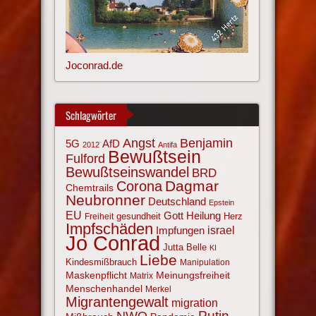
Joconrad.de
Schlagwörter
Angst
Benjamin
AfD
5G
2012
Antifa
Bewußtsein
Fulford
Bewußtseinswandel
BRD
Corona
Dagmar
Chemtrails
Neubronner
Deutschland
Epstein
EU
Gott
Heilung
gesundheit
Herz
Freiheit
Impfschäden
israel
Impfungen
Jo Conrad
Jutta Belle
KI
Liebe
Kindesmißbrauch
Manipulation
Maskenpflicht
Meinungsfreiheit
Matrix
Menschenhandel
Merkel
Migrantengewalt
migration
NWO
Putin