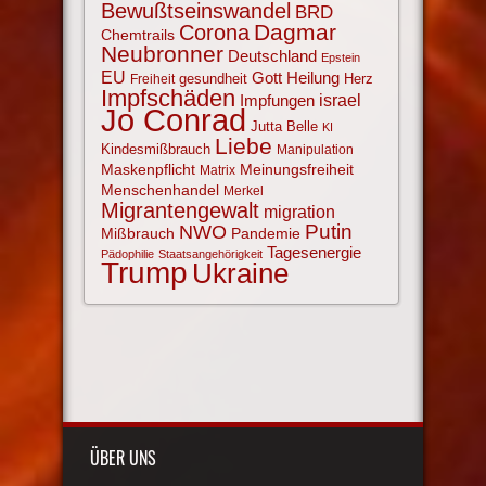
Bewußtseinswandel
BRD
Corona
Dagmar
Chemtrails
Neubronner
Deutschland
Epstein
EU
Gott
Heilung
gesundheit
Herz
Freiheit
Impfschäden
israel
Impfungen
Jo Conrad
Jutta Belle
KI
Liebe
Kindesmißbrauch
Manipulation
Maskenpflicht
Meinungsfreiheit
Matrix
Menschenhandel
Merkel
Migrantengewalt
migration
NWO
Putin
Mißbrauch
Pandemie
Tagesenergie
Pädophilie
Staatsangehörigkeit
Trump
Ukraine
ÜBER UNS