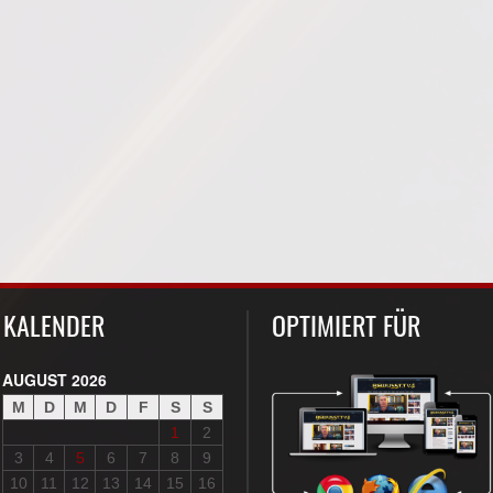
KALENDER
OPTIMIERT FÜR
AUGUST 2026
M
D
M
D
F
S
S
1
2
3
4
5
6
7
8
9
10
11
12
13
14
15
16