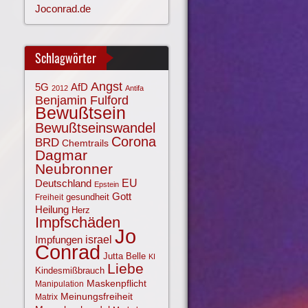
Joconrad.de
Schlagwörter
Angst
AfD
5G
2012
Antifa
Benjamin Fulford
Bewußtsein
Bewußtseinswandel
Corona
BRD
Chemtrails
Dagmar
Neubronner
EU
Deutschland
Epstein
Gott
gesundheit
Freiheit
Heilung
Herz
Impfschäden
Jo
israel
Impfungen
Conrad
Jutta Belle
KI
Liebe
Kindesmißbrauch
Maskenpflicht
Manipulation
Meinungsfreiheit
Matrix