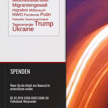
Menschenhandel
Merkel
Migrantengewalt
migration
Mißbrauch
NWO
Putin
Pandemie
Pädophilie
Staatsangehörigkeit
Trump
Tagesenergie
Ukraine
SPENDEN
Wenn Sie die Arbeit von Bewusst.tv
unterstützen wollen
DE 43 2916 6568 0003 6846 00
Volksbank Worpswede