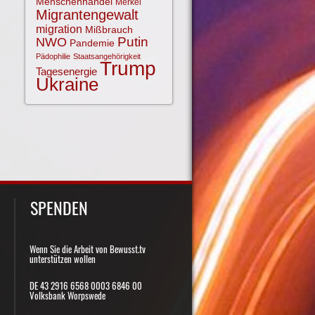
Menschenhandel
Merkel
Migrantengewalt
migration
Mißbrauch
NWO
Putin
Pandemie
Pädophilie
Staatsangehörigkeit
Trump
Tagesenergie
Ukraine
SPENDEN
Wenn Sie die Arbeit von Bewusst.tv
unterstützen wollen
DE 43 2916 6568 0003 6846 00
Volksbank Worpswede