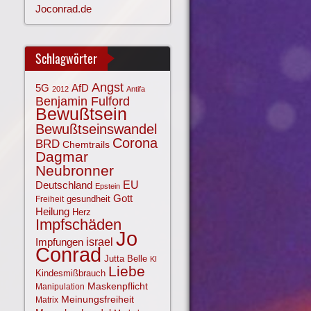
Joconrad.de
Schlagwörter
Angst
AfD
5G
2012
Antifa
Benjamin Fulford
Bewußtsein
Bewußtseinswandel
Corona
BRD
Chemtrails
Dagmar
Neubronner
EU
Deutschland
Epstein
Gott
gesundheit
Freiheit
Heilung
Herz
Impfschäden
Jo
israel
Impfungen
Conrad
Jutta Belle
KI
Liebe
Kindesmißbrauch
Maskenpflicht
Manipulation
Meinungsfreiheit
Matrix