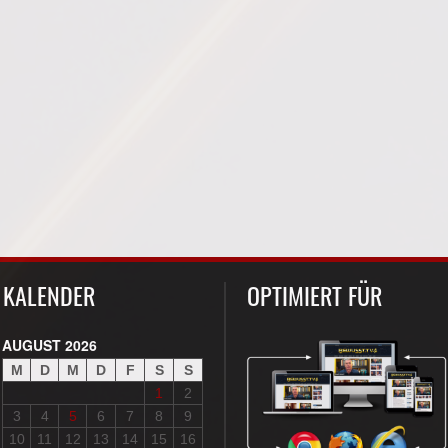
KALENDER
OPTIMIERT FÜR
AUGUST 2026
M
D
M
D
F
S
S
1
2
3
4
5
6
7
8
9
10
11
12
13
14
15
16