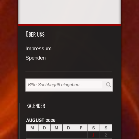
ÜBER UNS
Impressum
Spenden
KALENDER
AUGUST 2026
M
D
M
D
F
S
S
1
2