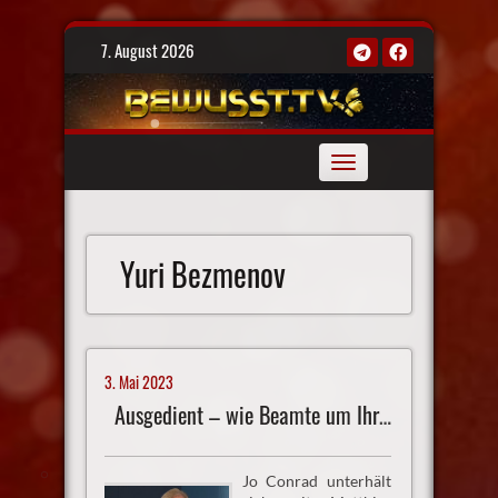
Skip
7. August 2026
to
content
Toggle
navigation
Yuri Bezmenov
3. Mai 2023
Ausgedient – wie Beamte um Ihre Pensionen fürchten müssen
Jo Conrad unterhält