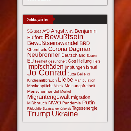
Schlagwörter
Angst
Benjamin
AfD
5G
2012
Antifa
Bewußtsein
Fulford
Bewußtseinswandel
BRD
Corona
Dagmar
Chemtrails
Neubronner
Deutschland
Epstein
EU
Gott
Heilung
gesundheit
Herz
Freiheit
Impfschäden
israel
Impfungen
Jo Conrad
Jutta Belle
KI
Liebe
Kindesmißbrauch
Manipulation
Maskenpflicht
Meinungsfreiheit
Matrix
Menschenhandel
Merkel
Migrantengewalt
migration
NWO
Putin
Mißbrauch
Pandemie
Tagesenergie
Pädophilie
Staatsangehörigkeit
Trump
Ukraine