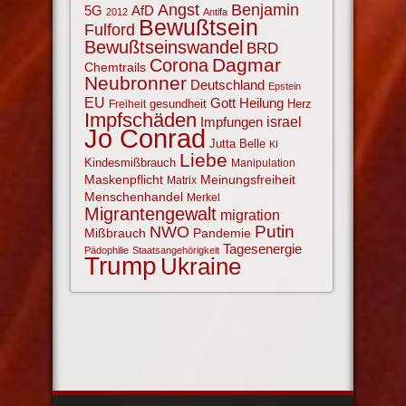
Angst
Benjamin
AfD
5G
2012
Antifa
Bewußtsein
Fulford
Bewußtseinswandel
BRD
Corona
Dagmar
Chemtrails
Neubronner
Deutschland
Epstein
EU
Gott
Heilung
gesundheit
Herz
Freiheit
Impfschäden
israel
Impfungen
Jo Conrad
Jutta Belle
KI
Liebe
Kindesmißbrauch
Manipulation
Maskenpflicht
Meinungsfreiheit
Matrix
Menschenhandel
Merkel
Migrantengewalt
migration
NWO
Putin
Mißbrauch
Pandemie
Tagesenergie
Pädophilie
Staatsangehörigkeit
Trump
Ukraine