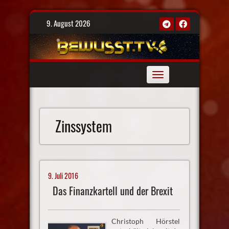
Skip
9. August 2026
to
content
Toggle
navigation
Zinssystem
9. Juli 2016
Das Finanzkartell und der Brexit
Christoph Hörstel