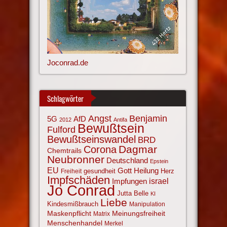
Joconrad.de
Schlagwörter
Angst
Benjamin
AfD
5G
2012
Antifa
Bewußtsein
Fulford
Bewußtseinswandel
BRD
Corona
Dagmar
Chemtrails
Neubronner
Deutschland
Epstein
EU
Gott
Heilung
gesundheit
Herz
Freiheit
Impfschäden
israel
Impfungen
Jo Conrad
Jutta Belle
KI
Liebe
Kindesmißbrauch
Manipulation
Maskenpflicht
Meinungsfreiheit
Matrix
Menschenhandel
Merkel