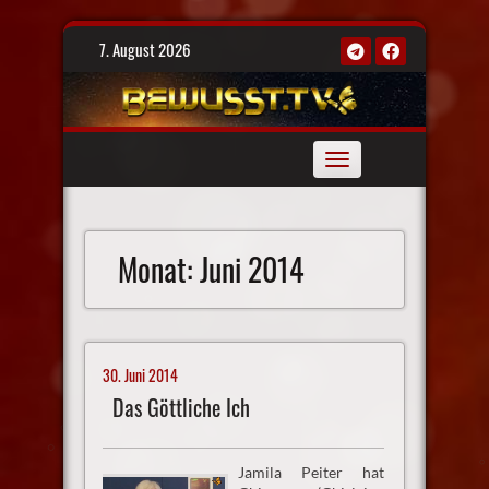
Skip
7. August 2026
to
content
Toggle
navigation
Monat:
Juni 2014
30. Juni 2014
Das Göttliche Ich
Jamila Peiter hat