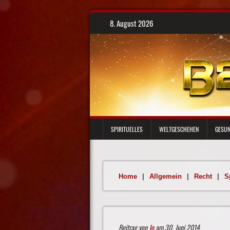
Skip
8. August 2026
to
content
SPIRITUELLES
WELTGESCHEHEN
GESUN
Home
|
Allgemein
|
Recht
|
S
Beitrag von
Jo
am 30. Juni 2014