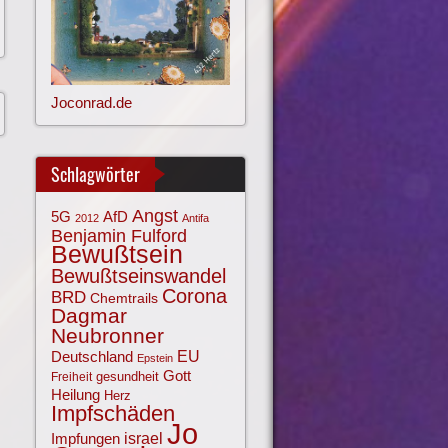
Joconrad.de
Schlagwörter
Angst
AfD
5G
2012
Antifa
Benjamin Fulford
Bewußtsein
Bewußtseinswandel
Corona
BRD
Chemtrails
Dagmar
Neubronner
EU
Deutschland
Epstein
Gott
gesundheit
Freiheit
Heilung
Herz
Impfschäden
Jo
israel
Impfungen