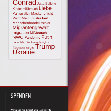
Conrad
Jutta Belle
KI
Liebe
Kindesmißbrauch
Maskenpflicht
Manipulation
Meinungsfreiheit
Matrix
Menschenhandel
Merkel
Migrantengewalt
migration
Mißbrauch
NWO
Putin
Pandemie
Pädophilie
Staatsangehörigkeit
Trump
Tagesenergie
Ukraine
SPENDEN
Wenn Sie die Arbeit von Bewusst.tv