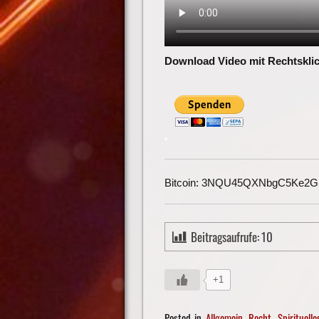
Download Video mit Rechtsklic
Bitcoin: 3NQU45QXNbgC5Ke2
Beitragsaufrufe:
10
+1
Posted in
Allgemein
,
Recht
,
Spirituelle