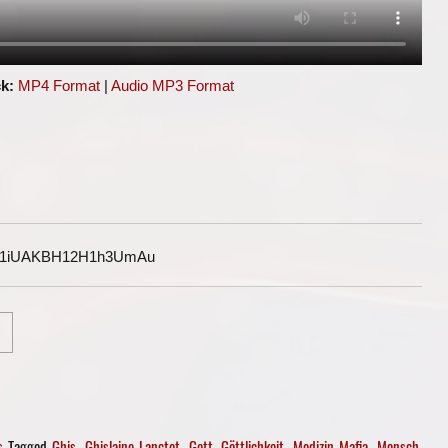
k:
MP4 Format
|
Audio MP3 Format
G1iUAKBH12H1h3UmAu
s
Tagged
Ghis
,
Ghislaine Lanctot
,
Gott
,
Göttlichkeit
,
Medizin Mafia
,
Mensch
,