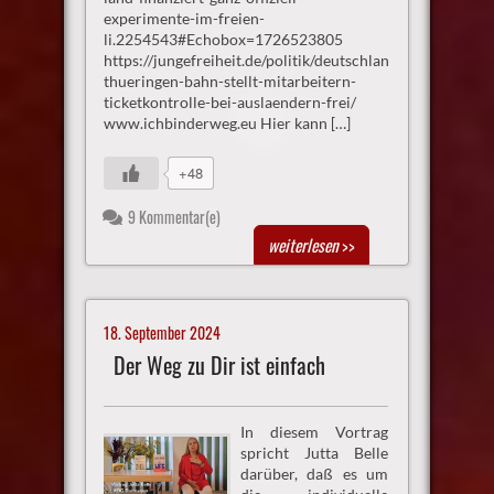
experimente-im-freien-
li.2254543#Echobox=1726523805
https://jungefreiheit.de/politik/deutschland/2024/sued-
thueringen-bahn-stellt-mitarbeitern-
ticketkontrolle-bei-auslaendern-frei/
www.ichbinderweg.eu Hier kann […]
+48
9 Kommentar(e)
weiterlesen
>>
18. September 2024
Der Weg zu Dir ist einfach
In diesem Vortrag
spricht Jutta Belle
darüber, daß es um