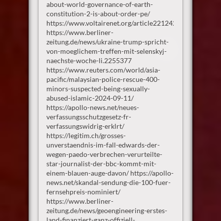
about-world-governance-of-earth-
constitution-2-is-about-order-pe/
https://www.voltairenet.org/article221242.html
https://www.berliner-
zeitung.de/news/ukraine-trump-spricht-
von-moeglichem-treffen-mit-selenskyj-
naechste-woche-li.2255377
https://www.reuters.com/world/asia-
pacific/malaysian-police-rescue-400-
minors-suspected-being-sexually-
abused-islamic-2024-09-11/
https://apollo-news.net/neues-
verfassungsschutzgesetz-fr-
verfassungswidrig-erklrt/
https://legitim.ch/grosses-
unverstaendnis-im-fall-edwards-der-
wegen-paedo-verbrechen-verurteilte-
star-journalist-der-bbc-kommt-mit-
einem-blauen-auge-davon/ https://apollo-
news.net/skandal-sendung-die-100-fuer-
fernsehpreis-nominiert/
https://www.berliner-
zeitung.de/news/geoengineering-erstes-
land-finanziert-ganz-offiziell-