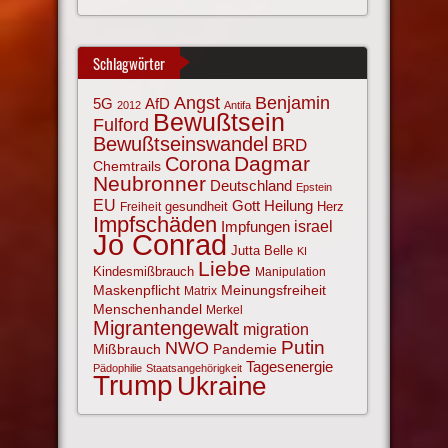
Schlagwörter
Angst
Benjamin
AfD
5G
2012
Antifa
Bewußtsein
Fulford
Bewußtseinswandel
BRD
Corona
Dagmar
Chemtrails
Neubronner
Deutschland
Epstein
EU
Gott
Heilung
gesundheit
Herz
Freiheit
Impfschäden
israel
Impfungen
Jo Conrad
Jutta Belle
KI
Liebe
Kindesmißbrauch
Manipulation
Maskenpflicht
Meinungsfreiheit
Matrix
Menschenhandel
Merkel
Migrantengewalt
migration
NWO
Putin
Mißbrauch
Pandemie
Tagesenergie
Pädophilie
Staatsangehörigkeit
Trump
Ukraine