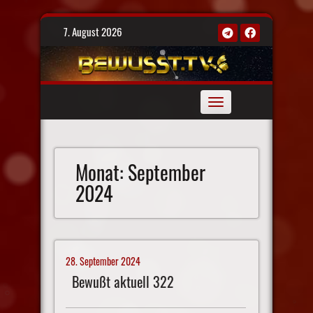
Skip
7. August 2026
to
content
Toggle
navigation
Monat:
September
2024
28. September 2024
Bewußt aktuell 322