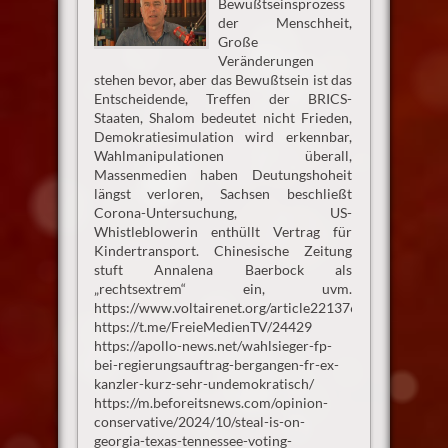
Bewußtseinsprozess
der Menschheit,
Große
Veränderungen
stehen bevor, aber das Bewußtsein ist das
Entscheidende, Treffen der BRICS-
Staaten, Shalom bedeutet nicht Frieden,
Demokratiesimulation wird erkennbar,
Wahlmanipulationen überall,
Massenmedien haben Deutungshoheit
längst verloren, Sachsen beschließt
Corona-Untersuchung, US-
Whistleblowerin enthüllt Vertrag für
Kindertransport. Chinesische Zeitung
stuft Annalena Baerbock als
„rechtsextrem“ ein, uvm.
https://www.voltairenet.org/article221376.html
https://t.me/FreieMedienTV/24429
https://apollo-news.net/wahlsieger-fp-
bei-regierungsauftrag-bergangen-fr-ex-
kanzler-kurz-sehr-undemokratisch/
https://m.beforeitsnews.com/opinion-
conservative/2024/10/steal-is-on-
georgia-texas-tennessee-voting-