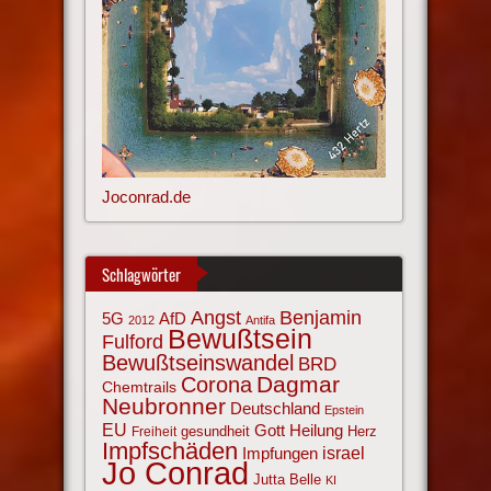
Joconrad.de
Schlagwörter
Angst
Benjamin
AfD
5G
2012
Antifa
Bewußtsein
Fulford
Bewußtseinswandel
BRD
Corona
Dagmar
Chemtrails
Neubronner
Deutschland
Epstein
EU
Gott
Heilung
gesundheit
Herz
Freiheit
Impfschäden
israel
Impfungen
Jo Conrad
Jutta Belle
KI