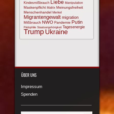
Liebe
Kindesmißbrauch
Manipulation
Maskenpflicht
Meinungsfreiheit
Matrix
Menschenhandel
Merkel
Migrantengewalt
migration
NWO
Putin
Mißbrauch
Pandemie
Tagesenergie
Pädophilie
Staatsangehörigkeit
Trump
Ukraine
ÜBER UNS
Impressum
Spenden