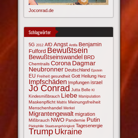
Joconrad.de
Schlagwörter
Angst
Benjamin
AfD
5G
2012
Antifa
Bewußtsein
Fulford
Bewußtseinswandel
BRD
Corona
Dagmar
Chemtrails
Neubronner
Deutschland
Epstein
EU
Gott
Heilung
gesundheit
Herz
Freiheit
Impfschäden
israel
Impfungen
Jo Conrad
Jutta Belle
KI
Liebe
Kindesmißbrauch
Manipulation
Maskenpflicht
Meinungsfreiheit
Matrix
Menschenhandel
Merkel
Migrantengewalt
migration
NWO
Putin
Mißbrauch
Pandemie
Tagesenergie
Pädophilie
Staatsangehörigkeit
Trump
Ukraine