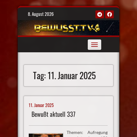
Skip
8. August 2026
to
content
Toggle
navigation
Tag:
11. Januar 2025
11. Januar 2025
Bewußt aktuell 337
Themen: Aufregung