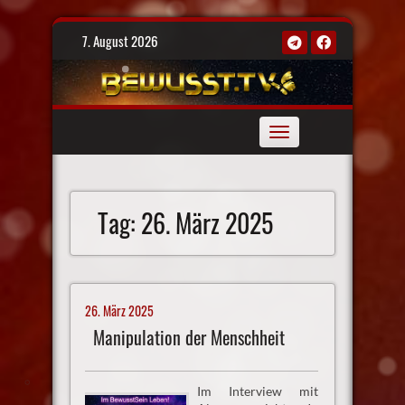
Skip
7. August 2026
to
content
Toggle
navigation
Tag:
26. März 2025
26. März 2025
Manipulation der Menschheit
Im Interview mit