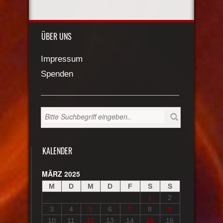
ÜBER UNS
Impressum
Spenden
KALENDER
MÄRZ 2025
M
D
M
D
F
S
S
1
2
3
4
5
6
7
8
9
10
11
12
13
14
15
16