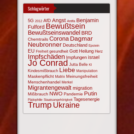
Schlagwörter
Angst
Benjamin
AfD
5G
2012
Antifa
Bewußtsein
Fulford
Bewußtseinswandel
BRD
Corona
Dagmar
Chemtrails
Neubronner
Deutschland
Epstein
EU
Gott
Heilung
gesundheit
Herz
Freiheit
Impfschäden
israel
Impfungen
Jo Conrad
Jutta Belle
KI
Liebe
Kindesmißbrauch
Manipulation
Maskenpflicht
Meinungsfreiheit
Matrix
Menschenhandel
Merkel
Migrantengewalt
migration
NWO
Putin
Mißbrauch
Pandemie
Tagesenergie
Pädophilie
Staatsangehörigkeit
Trump
Ukraine