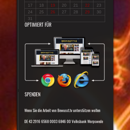
17
18
19
20
21
22
23
24
25
26
27
28
29
30
31
OPTIMIERT FÜR
SPENDEN
Wenn Sie die Arbeit von Bewusst.tv unterstützen wollen
DE 43 2916 6568 0003 6846 00 Volksbank Worpswede