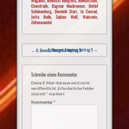
Wagandt
,
Bewusst Kongress
,
Bewußtsein
,
Chemtrails
,
Dagmar Neubronner
,
Detlef
Schönenberg
,
Dominik Storr
,
Jo Conrad
,
Jutta Belle
,
Sabine Wolf
,
Walsrode
,
Zeitenwandel
Post
6. Bewusst-Kongress Vortrag 5
→
← 6. Bewusst-Kongress Vortrag 3
navigation
Schreibe einen Kommentar
Deine E-Mail-Adresse wird nicht
veröffentlicht.
Erforderliche Felder
sind mit
*
markiert
Kommentar
*