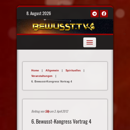
Skip
8. August 2026
to
content
Toggle
navigation
Home
|
Allgemein
|
Spirituelles
|
Veranstaltungen
|
6. Bewusst-Kongress Vortrag 4
Beitrag von
Silly
am 3. April 2012
6. Bewusst-Kongress Vortrag 4