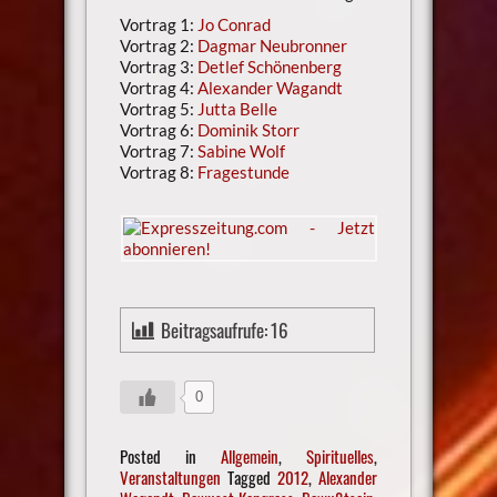
Vortrag 1:
Jo Conrad
Vortrag 2:
Dagmar Neubronner
Vortrag 3:
Detlef Schönenberg
Vortrag 4:
Alexander Wagandt
Vortrag 5:
Jutta Belle
Vortrag 6:
Dominik Storr
Vortrag 7:
Sabine Wolf
Vortrag 8:
Fragestunde
Beitragsaufrufe:
16
0
Posted in
Allgemein
,
Spirituelles
,
Veranstaltungen
Tagged
2012
,
Alexander