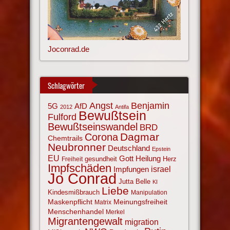
Joconrad.de
Schlagwörter
Angst
Benjamin
AfD
5G
2012
Antifa
Bewußtsein
Fulford
Bewußtseinswandel
BRD
Corona
Dagmar
Chemtrails
Neubronner
Deutschland
Epstein
EU
Gott
Heilung
gesundheit
Herz
Freiheit
Impfschäden
israel
Impfungen
Jo Conrad
Jutta Belle
KI
Liebe
Kindesmißbrauch
Manipulation
Maskenpflicht
Meinungsfreiheit
Matrix
Menschenhandel
Merkel
Migrantengewalt
migration