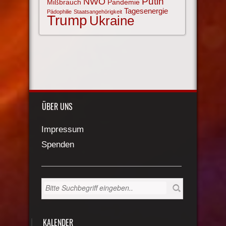
NWO
Putin
Mißbrauch
Pandemie
Tagesenergie
Pädophilie
Staatsangehörigkeit
Trump
Ukraine
ÜBER UNS
Impressum
Spenden
KALENDER