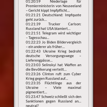
01:20:59 Niederlage für
Premierministerin von Neuseeland
– Gericht kippt Impfpflicht…
01:21:21 Deutschland: Impfquote
geht zurück…
01:21:39 Trucker Carlson:
Russland hat USA blamiert…
01:21:51 Telegram wird wichtiger
– Tagesschau…
01:22:23 Jo Biden Bildervergleich
– ein anderer als früher…
01:22:43 Ukraine Krieg bedroht
deutsche Versorgungswege –
Lieferengpässe…
01:23:03 Selinskyi hat Waffen an
die Bevölkerung verteilt…
01:23:26 Clinton ruft zum Cyber
Krieg gegen Russland auf…
01:23:35 Flüchtlinge aus der
Ukraine – Viele maximal
pigmentiert…
01:23.47 Schweiz schließt sich den
Sanktionen gegen Russland an…
neutral?