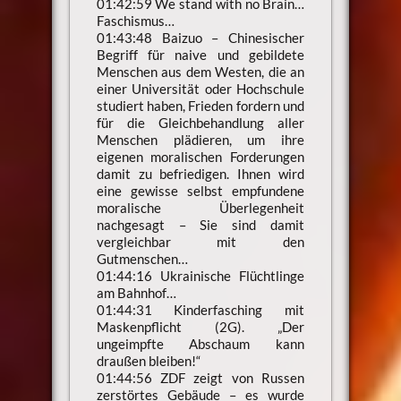
01:42:59 We stand with no Brain…
Faschismus…
01:43:48 Baizuo – Chinesischer
Begriff für naive und gebildete
Menschen aus dem Westen, die an
einer Universität oder Hochschule
studiert haben, Frieden fordern und
für die Gleichbehandlung aller
Menschen plädieren, um ihre
eigenen moralischen Forderungen
damit zu befriedigen. Ihnen wird
eine gewisse selbst empfundene
moralische Überlegenheit
nachgesagt – Sie sind damit
vergleichbar mit den
Gutmenschen…
01:44:16 Ukrainische Flüchtlinge
am Bahnhof…
01:44:31 Kinderfasching mit
Maskenpflicht (2G). „Der
ungeimpfte Abschaum kann
draußen bleiben!“
01:44:56 ZDF zeigt von Russen
zerstörtes Gebäude – es wurde