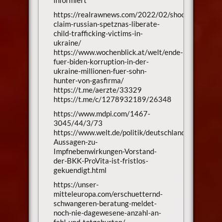
https://realrawnews.com/2022/02/shock-
claim-russian-spetznas-liberate-
child-trafficking-victims-in-
ukraine/
https://www.wochenblick.at/welt/ende-
fuer-biden-korruption-in-der-
ukraine-millionen-fuer-sohn-
hunter-von-gasfirma/
https://t.me/aerzte/33329
https://t.me/c/1278932189/26348
https://www.mdpi.com/1467-
3045/44/3/73
https://www.welt.de/politik/deutschland/article
Aussagen-zu-
Impfnebenwirkungen-Vorstand-
der-BKK-ProVita-ist-fristlos-
gekuendigt.html
https://unser-
mitteleuropa.com/erschuetternd-
schwangeren-beratung-meldet-
noch-nie-dagewesene-anzahl-an-
fehl-und-totgeburten/