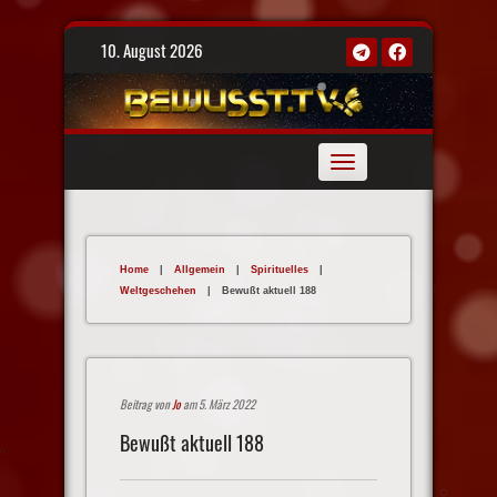
Skip
10. August 2026
to
content
Toggle
navigation
Home
|
Allgemein
|
Spirituelles
|
Weltgeschehen
|
Bewußt aktuell 188
Beitrag von
Jo
am 5. März 2022
Bewußt aktuell 188