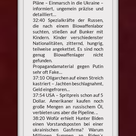
Pläne – Einmarsch in die Ukraine –
informiert, ungemein präzise und
detailliert…
32:40 Spezialkräfte der Russen,
die nach einem Biowaffenlabor
suchten, stießen auf Bunker mit
Kindern. Kinder verschiedenster
Nationalitäten, zitternd, hungrig,
teilweise angekettet. Es sind noch
genug Biowaffenlager nicht
gefunden.
Propagandamaterial gegen Putin
sehr oft Fake…
37:10 Oligarchen auf einen Streich
kastriert – Jachten beschlagnahmt,
Geld eingefroren…
37:54 USA – Spritpreis schon auf 5
Dollar. Amerikaner kaufen noch
große Mengen an russischem Öl,
verbieten uns aber die Pipeline. ..
38:20 Wofür erhielt Hunter Biden
einen Vorstandsposten bei einer
ukrainischen Gasfirma? Warum
Millionen Summen an Biden´s