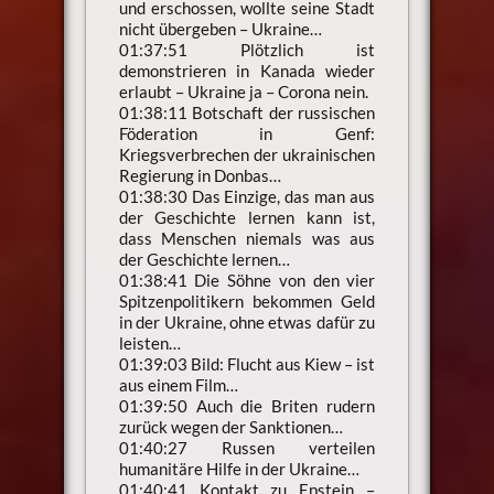
und erschossen, wollte seine Stadt
nicht übergeben – Ukraine…
01:37:51 Plötzlich ist
demonstrieren in Kanada wieder
erlaubt – Ukraine ja – Corona nein.
01:38:11 Botschaft der russischen
Föderation in Genf:
Kriegsverbrechen der ukrainischen
Regierung in Donbas…
01:38:30 Das Einzige, das man aus
der Geschichte lernen kann ist,
dass Menschen niemals was aus
der Geschichte lernen…
01:38:41 Die Söhne von den vier
Spitzenpolitikern bekommen Geld
in der Ukraine, ohne etwas dafür zu
leisten…
01:39:03 Bild: Flucht aus Kiew – ist
aus einem Film…
01:39:50 Auch die Briten rudern
zurück wegen der Sanktionen…
01:40:27 Russen verteilen
humanitäre Hilfe in der Ukraine…
01:40:41 Kontakt zu Epstein –