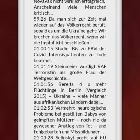
Novavax nicht wirklich erfolgreich.
Anscheinend viele Menschen
kritisch…
59:26 Da man sich zur Zeit mal
wieder auf das Völkerrecht beruft,
sobald es um die Ukraine geht: Wir
brechen das Völkerrecht, wenn wir
die Impfpflicht beschließen!
01:00:15 Studie: Bis zu 88% der
Covid Intensivpatienten zu Tode
beatmet…
01:01:19 Steinmeier würdigt RAF
Terroristin als große Frau der
Weltgeschichte…
01:01:56 Bereits 4 x mehr
Flüchtlinge in Berlin (Vergleich
2015) – Ukraine – viele Männer
aus afrikanischen Ländern dabei…
01:02:53 Vermehrt neurologische
Probleme bei gestillten Babys von
geimpften Müttern – noch nie da
gewesener Anstieg von Tot – und
Fehlgeburten und Missbildungen…
01:03:28 Selinskyi pocht auf EU