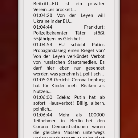
Beitritt…EU ist ein privater
Verein…es bröckelt…
01:04:28 Von der Leyen will
Ukraine in der EU…
01:04:44 Frankfurt:
Polizeibekannter Täter stößt
55jährigen ins Gleisbett…
01:04:54 EU schiebt Putins
Propagandasieg einen Riegel vor?
Von der Leyen verkündet Verbot
von russischen Staatsmedien. Es
darf hier eben nur gesendet
werden, was genehm ist, politisch…
01:05:28 Gericht: Corona Impfung
hat für Kinder mehr Risiken als
Nutzen…
01:06:00 Edeka: Putin hat ab
sofort Hausverbot! Billig, albern,
peinlich…
01:06:44 Mehr als 100000
Teilnehmer in Berlin…bei den
Corona Demonstrationen waren
die gleichen Massen unterwegs
und es wurde gesagt, es seien nicht