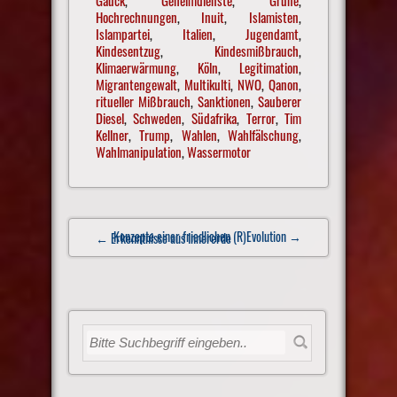
Hochrechnungen
,
Inuit
,
Islamisten
,
Islampartei
,
Italien
,
Jugendamt
,
Kindesentzug
,
Kindesmißbrauch
,
Klimaerwärmung
,
Köln
,
Legitimation
,
Migrantengewalt
,
Multikulti
,
NWO
,
Qanon
,
ritueller Mißbrauch
,
Sanktionen
,
Sauberer
Diesel
,
Schweden
,
Südafrika
,
Terror
,
Tim
Kellner
,
Trump
,
Wahlen
,
Wahlfälschung
,
Wahlmanipulation
,
Wassermotor
Post
Konzepte einer friedlichen (R)Evolution
→
← Erkenntnisse aus Innererde
navigation