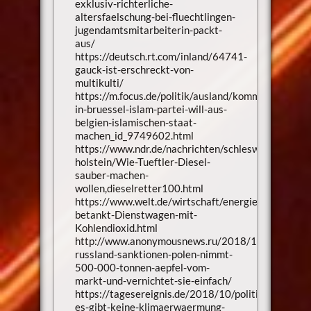
exklusiv-richterliche-
altersfaelschung-bei-fluechtlingen-
jugendamtsmitarbeiterin-packt-
aus/
https://deutsch.rt.com/inland/64741-
gauck-ist-erschreckt-von-
multikulti/
https://m.focus.de/politik/ausland/kommunalwahlen
in-bruessel-islam-partei-will-aus-
belgien-islamischen-staat-
machen_id_9749602.html
https://www.ndr.de/nachrichten/schleswig-
holstein/Wie-Tueftler-Diesel-
sauber-machen-
wollen,dieselretter100.html
https://www.welt.de/wirtschaft/energie/article13
betankt-Dienstwagen-mit-
Kohlendioxid.html
http://www.anonymousnews.ru/2018/10/15/wege
russland-sanktionen-polen-nimmt-
500-000-tonnen-aepfel-vom-
markt-und-vernichtet-sie-einfach/
https://tagesereignis.de/2018/10/politik/inuit-
es-gibt-keine-klimaerwaermung-