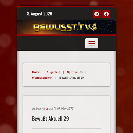
Skip
8. August 2026
to
content
Toggle
navigation
Home
|
Allgemein
|
Spirituelles
|
Weltgeschehen
|
Bewußt Aktuell 29
Beitrag von
Jo
am 18. Oktober 2018
Bewußt Aktuell 29