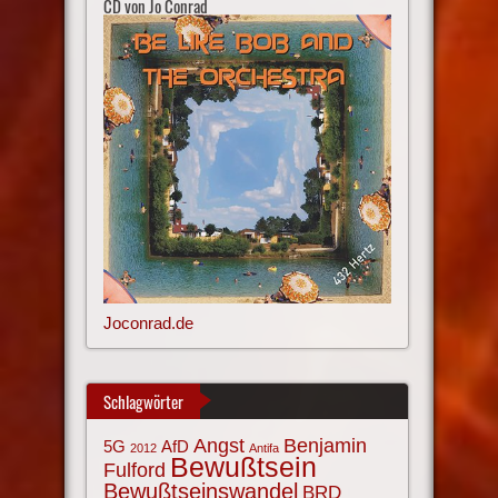
CD von Jo Conrad
Joconrad.de
Schlagwörter
Angst
Benjamin
AfD
5G
2012
Antifa
Bewußtsein
Fulford
Bewußtseinswandel
BRD