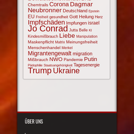
Corona
Dagmar
Chemtrails
Neubronner
Deutschland
Epstein
EU
Gott
Heilung
gesundheit
Herz
Freiheit
Impfschäden
israel
Impfungen
Jo Conrad
Jutta Belle
KI
Liebe
Kindesmißbrauch
Manipulation
Maskenpflicht
Meinungsfreiheit
Matrix
Menschenhandel
Merkel
Migrantengewalt
migration
NWO
Putin
Mißbrauch
Pandemie
Tagesenergie
Pädophilie
Staatsangehörigkeit
Trump
Ukraine
ÜBER UNS