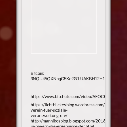
Bitcoin:
3NQU45QXNbgC5Ke2G1iUAKBH12H1h3UmAu
https://www.bitchute.com/video/AFOCB3BAfsoV/
https://lichtblickevblog.wordpress.com/2017/02/26
verein-fuer-soziale-
verantwortung-e-v/
http://mannikosblog.blogspot.com/2018/10/wahlbe
in-bayern-die-ergebnisse-der.html