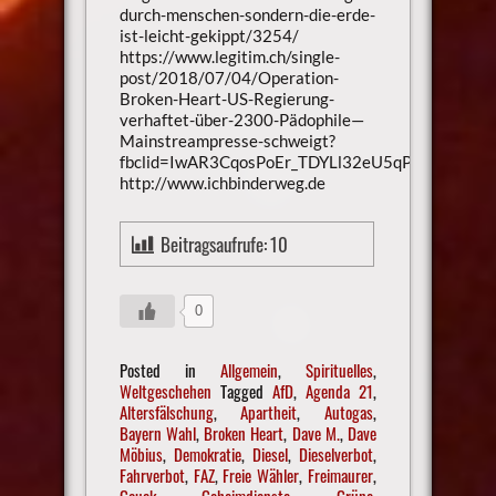
durch-menschen-sondern-die-erde-
ist-leicht-gekippt/3254/
https://www.legitim.ch/single-
post/2018/07/04/Operation-
Broken-Heart-US-Regierung-
verhaftet-über-2300-Pädophile—
Mainstreampresse-schweigt?
fbclid=IwAR3CqosPoEr_TDYLl32eU5qPLW6hvZx
http://www.ichbinderweg.de
Beitragsaufrufe:
10
0
Posted in
Allgemein
,
Spirituelles
,
Weltgeschehen
Tagged
AfD
,
Agenda 21
,
Altersfälschung
,
Apartheit
,
Autogas
,
Bayern Wahl
,
Broken Heart
,
Dave M.
,
Dave
Möbius
,
Demokratie
,
Diesel
,
Dieselverbot
,
Fahrverbot
,
FAZ
,
Freie Wähler
,
Freimaurer
,
Gauck
,
Geheimdienste
,
Grüne
,