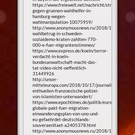
https://www.freiewelt.net/nachricht/strafbefehlsan
gegen-gruenen-wahlhelfer-in-
hamburg-wegen-
wahlmanipulation-10075959/
http://www.anonymousnews.ru/2018/10/08/massi
wahlbetrug-in-schweden-
sozialdemo-kraten-zahlten-770-
000-e-fuer-migrantenstimmen/
https://www.express.de/koeln/terror-
verdacht-in-koeln-
bundesanwaltschaft-macht-das-
tat-video-nicht-oeffentlich-
31449926
http://unser-
mitteleuropa.com/2018/10/17/journalisten-
enthuellen-franzoesische-polizei-
von-islamisten-unterwandert/
https://www.epochtimes.de/politik/europa/der-
globale-pakt-fuer-migration-
einwanderungsplan-von-uno-und-
eu-gefaehrdet-deutschlands-
souveraenitaet-a2405378.html
http://www.anonymousnews.ru/2018/10/07/anon