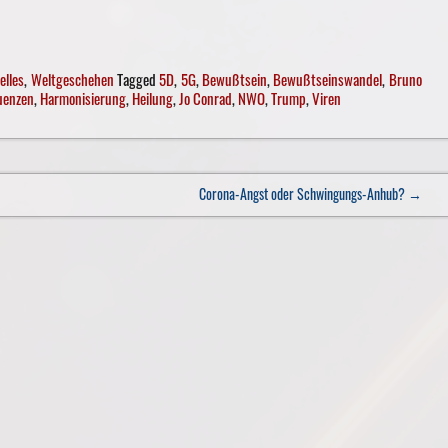
elles
,
Weltgeschehen
Tagged
5D
,
5G
,
Bewußtsein
,
Bewußtseinswandel
,
Bruno
uenzen
,
Harmonisierung
,
Heilung
,
Jo Conrad
,
NWO
,
Trump
,
Viren
Corona-Angst oder Schwingungs-Anhub?
→