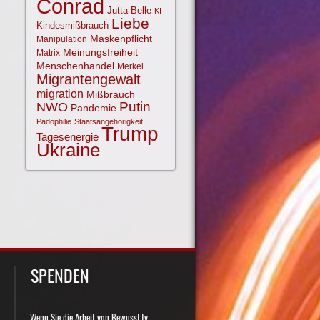
Conrad
Jutta Belle
KI
Liebe
Kindesmißbrauch
Maskenpflicht
Manipulation
Meinungsfreiheit
Matrix
Menschenhandel
Merkel
Migrantengewalt
migration
Mißbrauch
NWO
Putin
Pandemie
Pädophilie
Staatsangehörigkeit
Trump
Tagesenergie
Ukraine
SPENDEN
Wenn Sie die Arbeit von Bewusst.tv