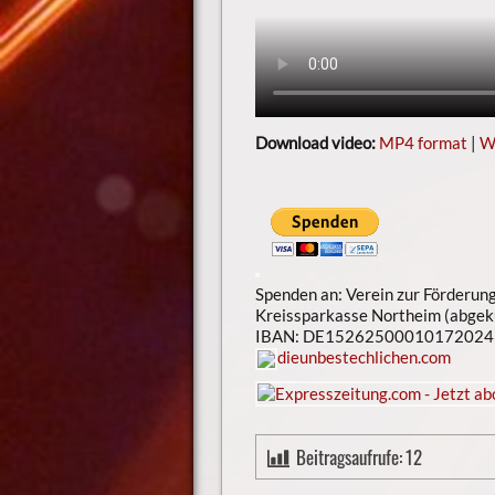
Download video:
MP4 format
|
W
Spenden an: Verein zur Förderun
Kreissparkasse Northeim (abgek
IBAN: DE1526250001017202
dieunbestechlichen.com
Beitragsaufrufe:
12