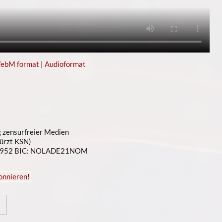
ebM format
|
Audioformat
g zensurfreier Medien
ürzt KSN)
4952 BIC: NOLADE21NOM