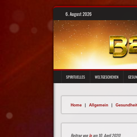
Skip
6. August 2026
to
content
SPIRITUELLES
WELTGESCHEHEN
GESUN
Home
|
Allgemein
|
Gesundhei
Beitrag von
Jo
am 10. April 2020