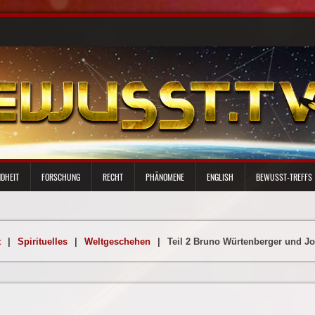
DHEIT
FORSCHUNG
RECHT
PHÄNOMENE
ENGLISH
BEWUSST-TREFFS
t
|
Spirituelles
|
Weltgeschehen
|
Teil 2 Bruno Würtenberger und J