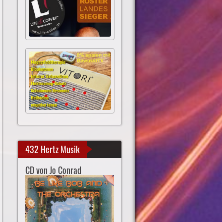
432 Hertz Musik
CD von Jo Conrad