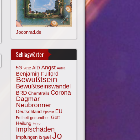
Joconrad.de
Schlagwörter
Angst
AfD
5G
2012
Antifa
Benjamin Fulford
Bewußtsein
Bewußtseinswandel
Corona
BRD
Chemtrails
Dagmar
Neubronner
EU
Deutschland
Epstein
Gott
gesundheit
Freiheit
Heilung
Herz
Impfschäden
Jo
israel
Impfungen