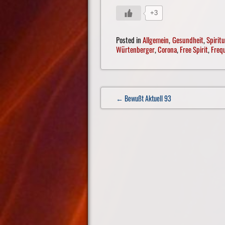
+3
Posted in
Allgemein
,
Gesundheit
,
Spiritu
Würtenberger
,
Corona
,
Free Spirit
,
Freq
Post
← Bewußt Aktuell 93
navigation