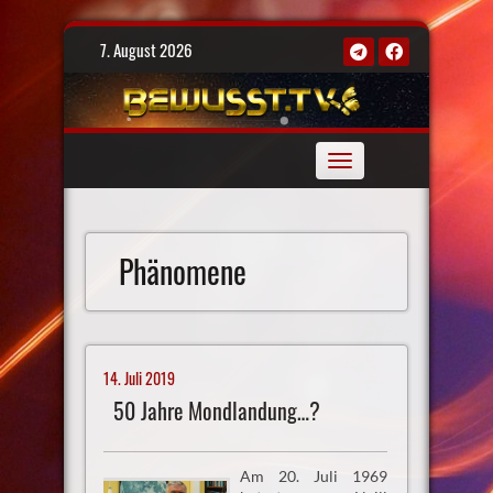
Skip
7. August 2026
to
content
Toggle
navigation
Phänomene
14. Juli 2019
50 Jahre Mondlandung…?
Am 20. Juli 1969