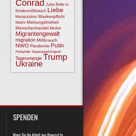
Conrad
Jutta Belle
KI
Liebe
Kindesmißbrauch
Maskenpflicht
Manipulation
Meinungsfreiheit
Matrix
Menschenhandel
Merkel
Migrantengewalt
migration
Mißbrauch
NWO
Putin
Pandemie
Pädophilie
Staatsangehörigkeit
Trump
Tagesenergie
Ukraine
SPENDEN
Wenn Sie die Arbeit von Bewusst.tv