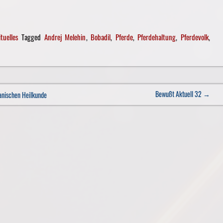
ituelles
Tagged
Andrej Melehin
,
Bobadil
,
Pferde
,
Pferdehaltung
,
Pferdevolk
,
Bewußt Aktuell 32
→
anischen Heilkunde