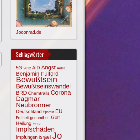
Joconrad.de
Schlagwörter
Angst
AfD
5G
2012
Antifa
Benjamin Fulford
Bewußtsein
Bewußtseinswandel
Corona
BRD
Chemtrails
Dagmar
Neubronner
EU
Deutschland
Epstein
Gott
gesundheit
Freiheit
Heilung
Herz
Impfschäden
Jo
israel
Impfungen