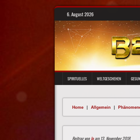
Skip
6. August 2026
to
content
SPIRITUELLES
WELTGESCHEHEN
GESUN
Home
|
Allgemein
|
Phänomen
Beitrag von
Jo
am 13. November 2018