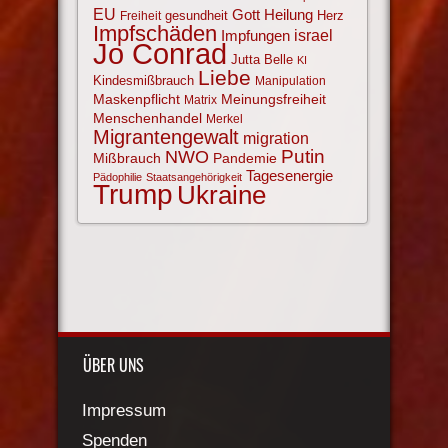
EU
Gott
Heilung
gesundheit
Herz
Freiheit
Impfschäden
israel
Impfungen
Jo Conrad
Jutta Belle
KI
Liebe
Kindesmißbrauch
Manipulation
Maskenpflicht
Meinungsfreiheit
Matrix
Menschenhandel
Merkel
Migrantengewalt
migration
NWO
Putin
Mißbrauch
Pandemie
Tagesenergie
Pädophilie
Staatsangehörigkeit
Trump
Ukraine
ÜBER UNS
Impressum
Spenden