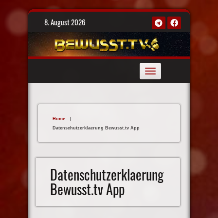
Skip
8. August 2026
to
content
Toggle
navigation
Home
|
Datenschutzerklaerung Bewusst.tv App
Datenschutzerklaerung
Bewusst.tv App