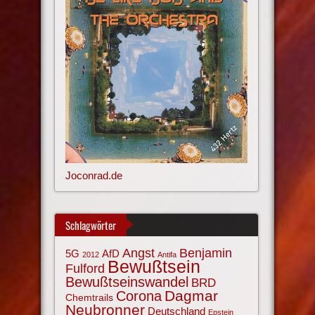
Joconrad.de
Schlagwörter
Angst
Benjamin
AfD
5G
2012
Antifa
Bewußtsein
Fulford
Bewußtseinswandel
BRD
Corona
Dagmar
Chemtrails
Neubronner
Deutschland
Epstein