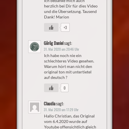
Ich bedanke mich auch
herzlich bei Dir für dies Video
und die Übersetzung. Tausend
Dank! Marion
+3
Görög Daniel
sagt:
31. Mai 2020 um 20:46 Uhr
Ich habe noch nie ein
schlechteres Video gesehen.
Warum hört man nicht den
original ton mit untertietel
auf deutsch ?
0
Claudia
sagt:
31. Mai 2020 um 17:29 Uhr
Hallo Christian, das Original
vom 6.4.2020 wurde auf
Youtube offensichtlich gleich