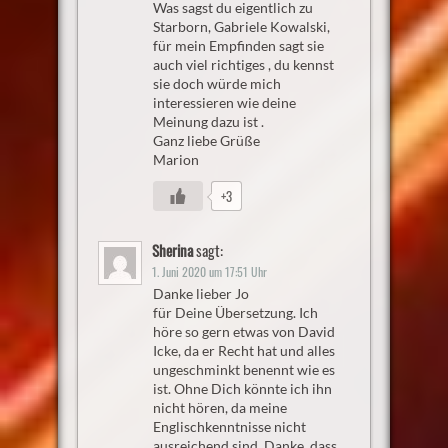
Was sagst du eigentlich zu
Starborn, Gabriele Kowalski,
für mein Empfinden sagt sie
auch viel richtiges , du kennst
sie doch würde mich
interessieren wie deine
Meinung dazu ist .
Ganz liebe Grüße
Marion
+3
Sherina
sagt:
1. Juni 2020 um 17:51 Uhr
Danke lieber Jo
für Deine Übersetzung. Ich
höre so gern etwas von David
Icke, da er Recht hat und alles
ungeschminkt benennt wie es
ist. Ohne Dich könnte ich ihn
nicht hören, da meine
Englischkenntnisse nicht
ausreichend sind. Danke, dass