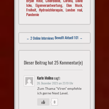
Bryan Rose
,
Chlordioxid
,
Corona
,
David
Icke
,
Eigenverantwortung
,
Elon Musk
,
Freiheit
,
Hydroxichloroquin
,
London real
,
Pandemie
Post
Bewußt Aktuell 101
→
← 2 Online Interviews
navigation
Dieser Beitrag hat 25 Kommentar(e)
Karin Molina
sagt:
26. Dezember 2023 um 23:19 Uhr
Zum Thama “Viren” empfehle
ich gerne Next Level.
0