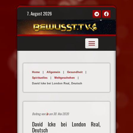
Skip
7. August 2026
to
content
Toggle
navigation
Home
|
Allgemein
|
Gesundheit
|
Spirituelles
|
Weltgeschehen
|
David Icke bei London Real, Deutsch
Beitrag von
Jo
am 30. Mai 2020
David Icke bei London Real,
Deutsch