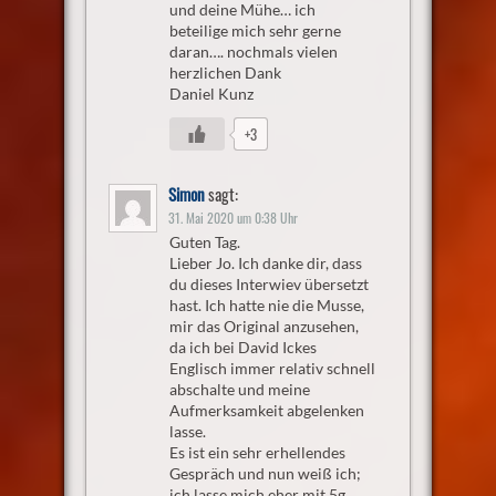
und deine Mühe… ich
beteilige mich sehr gerne
daran…. nochmals vielen
herzlichen Dank
Daniel Kunz
+3
Simon
sagt:
31. Mai 2020 um 0:38 Uhr
Guten Tag.
Lieber Jo. Ich danke dir, dass
du dieses Interwiev übersetzt
hast. Ich hatte nie die Musse,
mir das Original anzusehen,
da ich bei David Ickes
Englisch immer relativ schnell
abschalte und meine
Aufmerksamkeit abgelenken
lasse.
Es ist ein sehr erhellendes
Gespräch und nun weiß ich;
ich lasse mich eher mit 5g