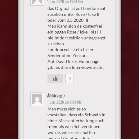
1. Juni 2020 um 15:21 Uhr
das Orginal ist auf Londonreal
zusehen unter Rose / Icke II
oder vom 3.5.2020 III
Man Kann sich da kostenfrei
einloggen Rose / Icke I bis III
bleibt dort zeitlich unbegrenzt
zu sehen.
Londonreal ist ein freier
Sender ohne Zensur..
Auf David Ickes Homepage
gibt es diese Interviews nicht.
0
Anno
sagt:
1. Juni 2020 um 8:03 Uhr
Man muss sich es so
vorstellen, dass ein Schwein in
einer Massentierhaltung auch
-niemals wirklich verstehen
würde, wie es erschaffen
wurde (Züchtung: Ein