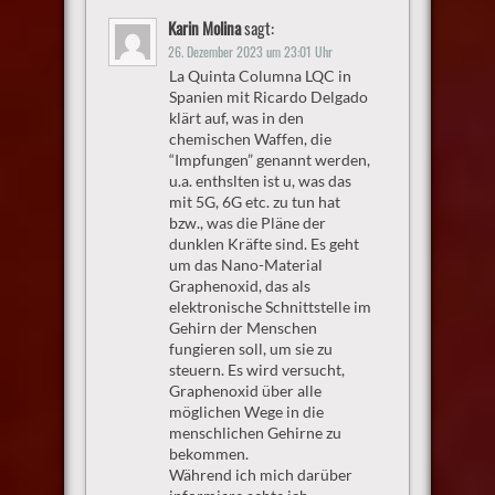
Karin Molina
sagt:
26. Dezember 2023 um 23:01 Uhr
La Quinta Columna LQC in
Spanien mit Ricardo Delgado
klärt auf, was in den
chemischen Waffen, die
“Impfungen” genannt werden,
u.a. enthslten ist u, was das
mit 5G, 6G etc. zu tun hat
bzw., was die Pläne der
dunklen Kräfte sind. Es geht
um das Nano-Material
Graphenoxid, das als
elektronische Schnittstelle im
Gehirn der Menschen
fungieren soll, um sie zu
steuern. Es wird versucht,
Graphenoxid über alle
möglichen Wege in die
menschlichen Gehirne zu
bekommen.
Während ich mich darüber