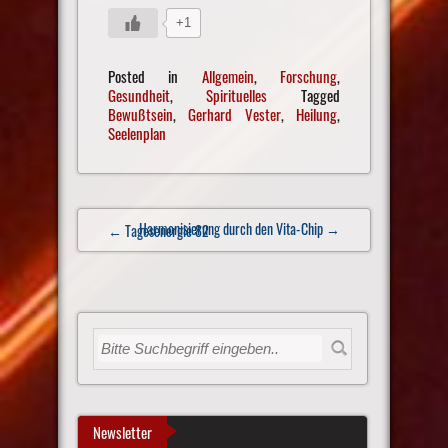
+1
Posted in
Allgemein
,
Forschung
,
Gesundheit
,
Spirituelles
Tagged
Bewußtsein
,
Gerhard Vester
,
Heilung
,
Seelenplan
Post
Harmonisierung durch den Vita-Chip
→
← Tagesenergie 82
navigation
Newsletter