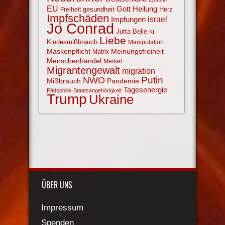
EU
Gott
Heilung
gesundheit
Herz
Freiheit
Impfschäden
israel
Impfungen
Jo Conrad
Jutta Belle
KI
Liebe
Kindesmißbrauch
Manipulation
Maskenpflicht
Meinungsfreiheit
Matrix
Menschenhandel
Merkel
Migrantengewalt
migration
NWO
Putin
Mißbrauch
Pandemie
Tagesenergie
Pädophilie
Staatsangehörigkeit
Trump
Ukraine
ÜBER UNS
Impressum
Spenden