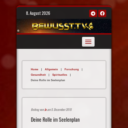
Skip
8. August 2026
to
content
Toggle
navigation
Home
|
Allgemein
|
Forschung
|
Gesundheit
|
Spirituelles
|
Deine Rolle im Seelenplan
Beitrag von
Jo
am 5. Dezember 2015
Deine Rolle im Seelenplan