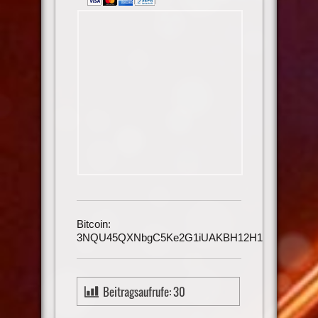
Bitcoin:
3NQU45QXNbgC5Ke2G1iUAKBH12H1h3UmAu
Beitragsaufrufe:
30