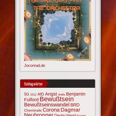
Joconrad.de
Schlagwörter
Angst
Benjamin
AfD
5G
2012
Antifa
Bewußtsein
Fulford
Bewußtseinswandel
BRD
Corona
Dagmar
Chemtrails
Neubronner
Deutschland
Epstein