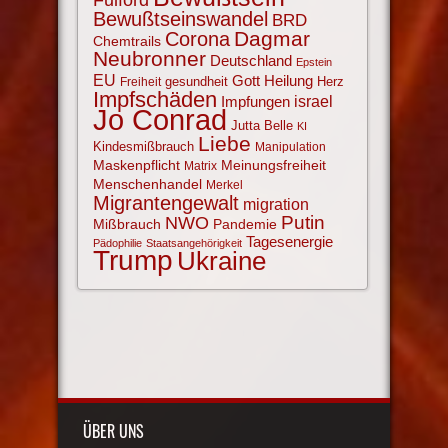
Bewußtseinswandel
BRD
Corona
Dagmar
Chemtrails
Neubronner
Deutschland
Epstein
EU
Gott
Heilung
gesundheit
Herz
Freiheit
Impfschäden
israel
Impfungen
Jo Conrad
Jutta Belle
KI
Liebe
Kindesmißbrauch
Manipulation
Maskenpflicht
Meinungsfreiheit
Matrix
Menschenhandel
Merkel
Migrantengewalt
migration
NWO
Putin
Mißbrauch
Pandemie
Tagesenergie
Pädophilie
Staatsangehörigkeit
Trump
Ukraine
ÜBER UNS