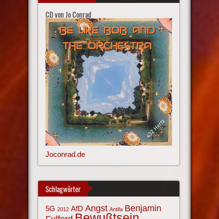
CD von Jo Conrad
Joconrad.de
Schlagwörter
Angst
Benjamin
AfD
5G
2012
Antifa
Bewußtsein
Fulford