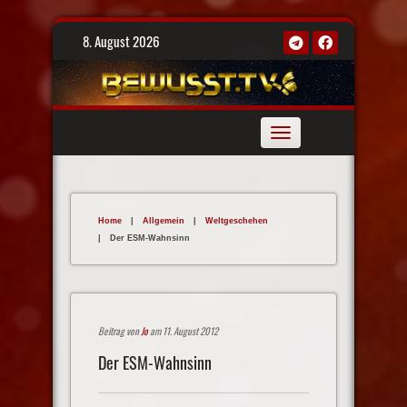
Skip
8. August 2026
to
content
Toggle
navigation
Home
|
Allgemein
|
Weltgeschehen
|
Der ESM-Wahnsinn
Beitrag von
Jo
am 11. August 2012
Der ESM-Wahnsinn