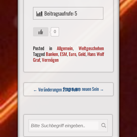
Beitragsaufrufe:
5
0
Posted in
Allgemein
,
Weltgeschehen
Tagged
Banken
,
ESM
,
Euro
,
Geld
,
Hans Wolf
Graf
,
Vermögen
Post
Fragen zum neuen Sein
→
← Veränderungen 2012 Teil 1
navigation