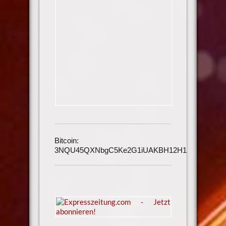
Bitcoin:
3NQU45QXNbgC5Ke2G1iUAKBH12H1h3UmAu