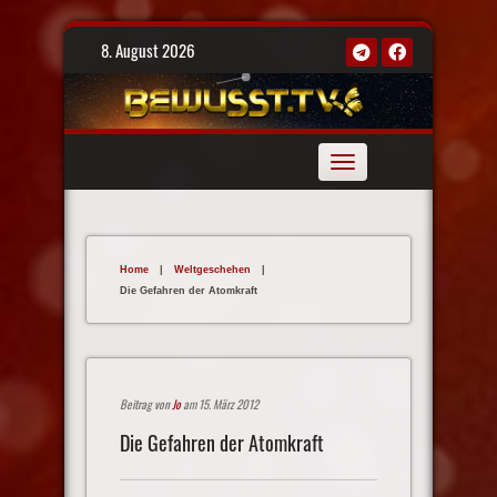
Skip
8. August 2026
to
content
Toggle
navigation
Home
|
Weltgeschehen
|
Die Gefahren der Atomkraft
Beitrag von
Jo
am 15. März 2012
Die Gefahren der Atomkraft