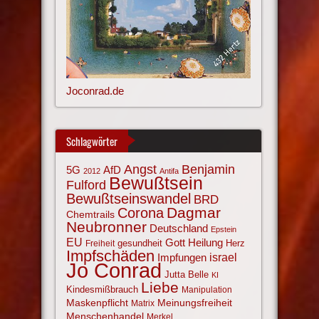
Joconrad.de
Schlagwörter
Angst
Benjamin
AfD
5G
2012
Antifa
Bewußtsein
Fulford
Bewußtseinswandel
BRD
Corona
Dagmar
Chemtrails
Neubronner
Deutschland
Epstein
EU
Gott
Heilung
gesundheit
Herz
Freiheit
Impfschäden
israel
Impfungen
Jo Conrad
Jutta Belle
KI
Liebe
Kindesmißbrauch
Manipulation
Maskenpflicht
Meinungsfreiheit
Matrix
Menschenhandel
Merkel