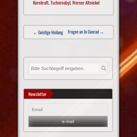
Kernkraft
,
Tschernobyl
,
Werner Altnickel
Post
Fragen an Jo Conrad
→
← Geistige Heilung
navigation
Newsletter